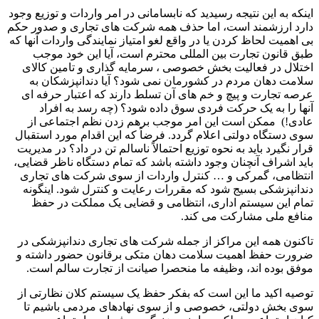
اینکه به این نتیجه رسیدید که نابسامانی در امر واردات و توزیع وجود
دارد ارزشمند است، اما حذف همه شرکت های تجاری و صدور حکم
بی اهمیت لحاظ کردن یا در واقع لغو امتیاز نمایندگی واردات آنها که
طبق قانون تجارت بین المللی محترم است، آیا این خود موجب
اختلال در فعالیت بخش خصوصی ، سرمایه گذاری و تامین کالای
سلامت دهان مردم در کشورمان نمی شود؟ آیا دندانپزشکان به
عرصه تجارت و پیچ و خم های آن تسلط دارند که اعتبار حرفه ای
آنها را به یک حرکت فردی سوق داده شود؟ (چه رسد به افراد
عادی!) ممکن است این امر موجب برهم زدن نظم اجتماعی از
سوی دستگاه دولتی اعلام گردد. فرضاً که این اقدام مورد استقبال
قرار نگیرد باید به نحوه توزیع احتمالاً ناسالم تن در داد؟ در مدیریت
باید اشراف آنچنان وجود داشته باشد که تمام دستگاه ناظر قضایی،
انتظامی، گمرکی و … کنترل واردات از سوی شرکت های تجاری
دندانپزشکی بسیج شود که مقررات رعایت و کنترل شود. اینگونه
تمام این سیستم اداری، انتظامی و قضایی یک مملکت در حفظ
منافع ملی مشارکت می کند.
تاکنون همه این مراکز از جمله شرکت های تجاری دندانپزشکی در
ضرورت حفظ اهمیت سلامت دهان متکی برقانون حضور داشته و
موفق بوده اند، وظیفه ما منحصرا صیانت از تجارت سالم است.
توصیه اکید ما این است که بفکر حفظ یک سیستم کلان نظارتی از
سوی بخش دولتی، خصوصی و از سوی نهادهای مردمی باشیم تا