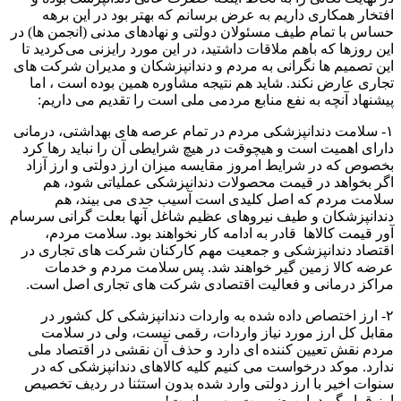
افتخار همکاری داریم به عرض برسانم که بهتر بود در این برهه
حساس با تمام طیف مسئولان دولتی و نهادهای مدنی (انجمن ها) در
این روزها که باهم ملاقات داشتید، در این مورد رایزنی می‌کردید تا
این تصمیم ها نگرانی به مردم و دندانپزشکان و مدیران شرکت های
تجاری عارض نکند. شاید هم نتیجه مشاوره همین بوده است ، اما
پیشنهاد آنچه به نفع منابع مردمی ملی است را تقدیم می داریم:
۱- سلامت دندانپزشکی مردم در تمام عرصه های بهداشتی، درمانی
دارای اهمیت است و هیچوقت در هیچ شرایطی آن را نباید رها کرد
بخصوص که در شرایط امروز مقایسه میزان ارز دولتی و ارز آزاد
اگر بخواهد در قیمت محصولات دندانپزشکی عملیاتی شود، هم
سلامت مردم که اصل کلیدی است آسیب جدی می بیند، هم
دندانپزشکان و طیف نیروهای عظیم شاغل آنها بعلت گرانی سرسام
آور قیمت کالاها قادر به ادامه کار نخواهند بود. سلامت مردم،
اقتصاد دندانپزشکی و جمعیت مهم کارکنان شرکت های تجاری در
عرضه کالا زمین گیر خواهند شد. پس سلامت مردم و خدمات
مراکز درمانی و فعالیت اقتصادی شرکت های تجاری اصل است.
۲- ارز اختصاص داده شده به واردات دندانپزشکی کل کشور در
مقابل کل ارز مورد نیاز واردات، رقمی نیست، ولی در سلامت
مردم نقش تعیین کننده ای دارد و حذف آن نقشی در اقتصاد ملی
ندارد. موکد درخواست می کنیم کلیه کالاهای دندانپزشکی که در
سنوات اخیر با ارز دولتی وارد شده بدون استثنا در ردیف تخصیص
ارز قرار گیرد. این ضرورت مهمی است!