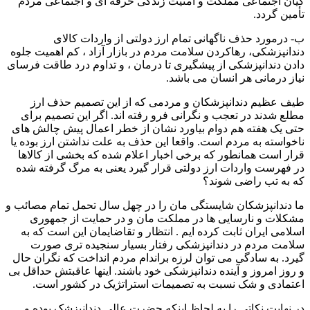
کیان اجتماعی مملکت و امنیت زندگی حرفه ای و اجتماعی مردم
تأمین گردد.
ب- درمورد حذف ناگهانی تمام ارز دولتی از واردات کالای
دندانپزشکی، رهاکردن سلامت مردم در بازار آزاد ، کم اهمیت جلوه
دادن دندانپزشکی از پیشگیری تا درمان ، و تداوم درد طاقت فرسای
نیاز درمانی هر انسان می باشد.
طیف عظیم دندانپزشکان و مردمی که از این تصمیم حذف ارز
مطلع شدند در تعجب و نگرانی فرو رفته اند. اگر این تصمیم برای
حتی یک هفته هم دوام بیاورد نشان از خطر اعمال پیش چالش های
ناخواسته به مردم است. واقعا این حذف به علت نداشتن ارز بوده یا
قرار است همانطور که برخی اخبار اعلام شده که بخشی از کالاها
در فهرست واردات ارز دولتی قرار گیرد یعنی به مرگ گرفته شده
که به تب راضی شوند؟
ما دندانپزشکان شایستگی مان را در چهل سال تحمل تمام مصائب و
مشکلات و نارسایی ها در مملکت مان و در حمایت از جمهوری
اسلامی ایران ثابت کرده ایم . انتظار و تقاضایمان این است که به
سلامت مردم در دندانپزشکی رفتار بسیار سنجیده تری صورت
گیرد. به سادگی می توان لرزه براندام مردم انداخت که نگران حال
و روز امروز و آینده دندانپزشکی خود باشند. اینها عاقبتش حداقل بی
اعتمادی و شک نسبت به تصمیمات استراتژیک در کشور است.
در نهایت نکاتی را به لحاظ اینکه حضرت‌ عالی دندانپزشک بوده و