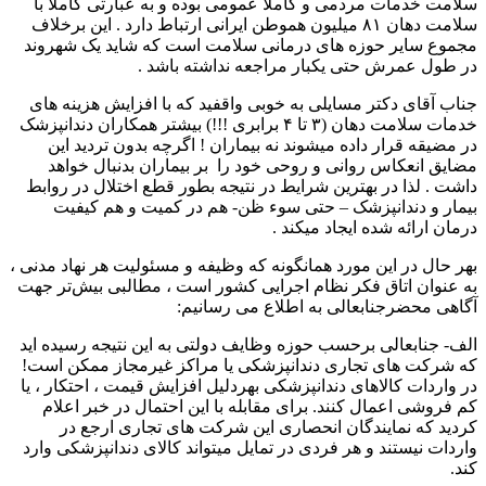
سلامت خدمات مردمی و کاملا عمومی بوده و به عبارتی کاملا با
سلامت دهان ۸۱ میلیون هموطن ایرانی ارتباط دارد . این برخلاف
مجموع سایر حوزه های درمانی سلامت است که شاید یک شهروند
در طول عمرش حتی یکبار مراجعه نداشته باشد .
جناب آقای دکتر مسایلی به خوبی واقفید که با افزایش هزینه های
خدمات سلامت دهان (۳ تا ۴ برابری !!!) بیشتر همکاران دندانپزشک
در مضیقه قرار داده میشوند نه بیماران ! اگرچه بدون تردید این
مضایق انعکاس روانی و روحی خود را بر بیماران بدنبال خواهد
داشت . لذا در بهترین شرایط در نتیجه بطور قطع اختلال در روابط
بیمار و دندانپزشک – حتی سوء ظن- هم در کمیت و هم کیفیت
درمان ارائه شده ایجاد میکند .
بهر حال در این مورد همانگونه که وظیفه و مسئولیت هر نهاد مدنی ،
به عنوان اتاق فکر نظام اجرایی کشور است ، مطالبی بیش‌تر جهت
آگاهی محضرجنابعالی به اطلاع می رسانیم:
الف- جنابعالی برحسب حوزه وظایف دولتی به این نتیجه رسیده اید
که شرکت های تجاری دندانپزشکی یا مراکز غیرمجاز ممکن است!
در واردات کالاهای دندانپزشکی بهردلیل افزایش قیمت ، احتکار ، یا
کم فروشی اعمال کنند. برای مقابله با این احتمال در خبر اعلام
کردید که نمایندگان انحصاری این شرکت های تجاری ارجع در
واردات نیستند و هر فردی در تمایل میتواند کالای دندانپزشکی وارد
کند.