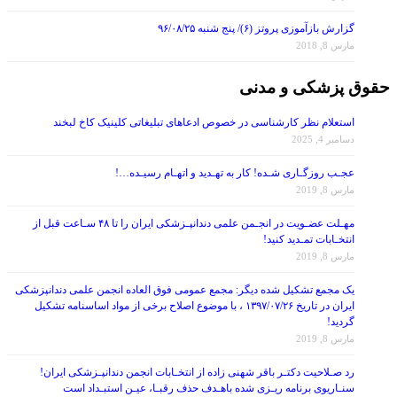
گزارش بازآموزی پروتز (۶)/ پنج شنبه ۹۶/۰۸/۲۵
مارس 8, 2018
حقوق پزشکی و مدنی
استعلام نظر کارشناسی در خصوص ادعاهای تبلیغاتی کلینیک کاخ لبخند
دسامبر 4, 2025
عجـب روزگـاری شـده! کار به تهـدید و اتهـام رسیـده…!
مارس 8, 2019
مهـلت عضـویت در انجـمن علمی دندانپـزشکی ایران را تا ۴۸ سـاعت قبل از
انتخـابات تمـدید کنید!
مارس 8, 2019
یک مجمع تشکیل شده دیگر: مجمع عمومی فوق العاده انجمن علمی دندانپزشکی
ایران در تاریخ ۱۳۹۷/۰۷/۲۶ ، با موضوع اصلاح برخی از مواد اساسنامه تشکیل
گردید!
مارس 8, 2019
رد صـلاحیت دکتـر باقر شهنی زاده از انتخـابات انجمن دندانپـزشکی ایران!
سنـاریوی برنامه ریـزی شده باهـدف حذف رقبـا، عیـن استبـداد است