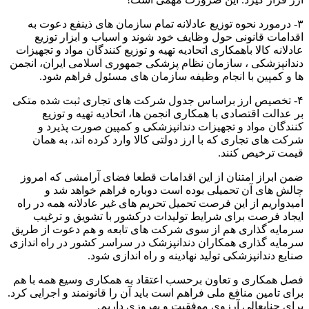
۳- درمورد نحوه توزیع عادلانه تمام سازمان های ذینفع دعوت به
اقدامات قانونی حول وظایف خود شوند و اسباب و ابزار توزیع
عادلانه کالا باهمکاری اتحادیه تهیه و توزیع کنندگان مواد و تجهیزات
دندانپزشکی ، سازمان نظام پزشکی جمهوری اسلامی ایران، انجمن
ها و کمپین با انجام وظیفه سازمان های مسئول فراهم شود.
۴- تخصیص ارز براساس جدول شرکت های تجاری ثبت شده متکی
بر عدالت اقتصادی با همکاری انجمن ها، اتحادیه تهیه و توزیع
کنندگان مواد و تجهیزات دندانپزشکی و کمپین صورت پذیرد و
شرکت های تجاری که با ارز دولتی کالا وارد کرده اند، به همان
قیمت ترخیص کنند.
ضمن ابراز امتنان از این اقدامات قطعا فضای آرامشی که امروز
چالش های آن تحمیلی بوده است دوباره فراهم خواهد شد و
امیدواریم از این فرصت تحمیل تحریم های غیر عادلانه همه در راه
ایجاد فرصت برای شرایط تولیدات درکشور با تشویق و ترغیب
سرمایه گذاری هم از سوی شرکت های تابعه و هم دعوت از طریق
سرمایه گذاری همکاران دندانپزشک در سراسر کشور در راه اندازی
صنایع دندانپزشکی تولید نهادینه و راه اندازی شود.
فصل همکاری و تعاون برحسب اعتقاد به همکاری وسیع همه با هم
برای تامین منافع ملی فراهم است باید آن را قانونمند و اجرایی کرد.
برای جنابعالی آرزوی موفقیت و بهروزی داریم.