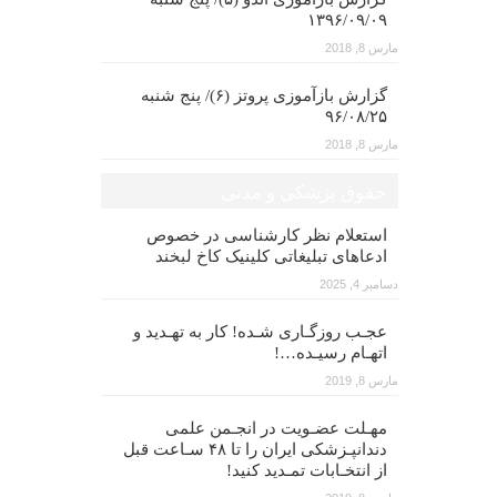
۱۳۹۶/۰۹/۰۹
مارس 8, 2018
گزارش بازآموزی پروتز (۶)/ پنج شنبه
۹۶/۰۸/۲۵
مارس 8, 2018
حقوق پزشکی و مدنی
استعلام نظر کارشناسی در خصوص
ادعاهای تبلیغاتی کلینیک کاخ لبخند
دسامبر 4, 2025
عجـب روزگـاری شـده! کار به تهـدید و
اتهـام رسیـده…!
مارس 8, 2019
مهـلت عضـویت در انجـمن علمی
دندانپـزشکی ایران را تا ۴۸ سـاعت قبل
از انتخـابات تمـدید کنید!