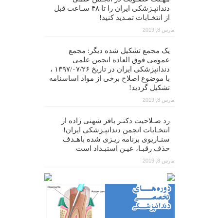
دندانپـزشکی ایران را تا ۴۸ سـاعت قبل
از انتخـابات تمـدید کنید!
مارس 8, 2019
یک مجمع تشکیل شده دیگر: مجمع
عمومی فوق العاده انجمن علمی
دندانپزشکی ایران در تاریخ ۱۳۹۷/۰۷/۲۶ ،
با موضوع اصلاح برخی از مواد اساسنامه
تشکیل گردید!
مارس 8, 2019
رد صـلاحیت دکتـر باقر شهنی زاده از
انتخـابات انجمن دندانپـزشکی ایران!
سنـاریوی برنامه ریـزی شده باهـدف
حذف رقبـا، عیـن استبـداد است
مارس 8, 2019