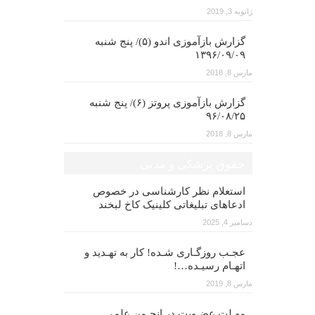
ژانویه 3, 2019
گزارش بازآموزی اندو (۵)/ پنج شنبه
۱۳۹۶/۰۹/۰۹
مارس 8, 2018
گزارش بازآموزی پروتز (۶)/ پنج شنبه
۹۶/۰۸/۲۵
مارس 8, 2018
حقوق پزشکی و مدنی
استعلام نظر کارشناسی در خصوص
ادعاهای تبلیغاتی کلینیک کاخ لبخند
دسامبر 4, 2025
عجـب روزگـاری شـده! کار به تهـدید و
اتهـام رسیـده…!
مارس 8, 2019
مهـلت عضـویت در انجـمن علمی