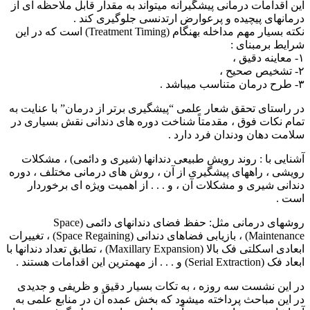
درمانهای پیچیده و پرعوارض ارتدنسی جلوگیری کند .
نکته بسیار مهم مداخله بهنگام (Treatment Timing) است که در این
شرایط برمبنای :
۱- معاینه دقیق ،
۲- تشخیص صحیح ،
۳- طرح درمان متناسب میباشد .
در راستای تحقق شعار علمی “پیشگیری برتر از درمان” با عنایت به
تمام نکات فوق ، مقدمتاً شناخت دوره های دندانی نقش بسیاری در
سلامت دهان ودندان فرد دارد .
آشنایی با : روند رویش طبیعی دندانها (شیری و دائمی) ، مشکلات
رویشی ، راههای پیشگیری از آن ، روش های درمانی مختلف ، دوره
دندانی شیری و مشکلات آن ، و . . . از اهمیت ویژه ای برخوردار
است .
روشهای درمانی مثل: حفظ فضای دندانهای دائمی (Space
Maintenance) ، بازیابی فضاهای دندانی (Space Regaining) ، تغییرات
ابعادی اسکلتی فک بالا (Maxillary Expansion) ، تطابق تعداد دندانها با
ابعاد فک (Serial Extraction) و . . . از مهمترین این اقدامات هستند .
در این نشست سه روزه ، به تکات بسیار دقیق و ظریفی و جدیدی
در این مباحث پرداخته میشود که بخش عمده آن در منابع علمی به
آن اشاره نشده است . ضمناً در برنامه زمانی در نظر گرفته شده تا