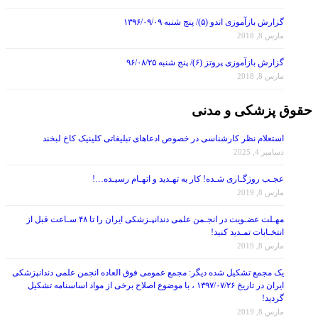
گزارش بازآموزی اندو (۵)/ پنج شنبه ۱۳۹۶/۰۹/۰۹
مارس 8, 2018
گزارش بازآموزی پروتز (۶)/ پنج شنبه ۹۶/۰۸/۲۵
مارس 8, 2018
حقوق پزشکی و مدنی
استعلام نظر کارشناسی در خصوص ادعاهای تبلیغاتی کلینیک کاخ لبخند
دسامبر 4, 2025
عجـب روزگـاری شـده! کار به تهـدید و اتهـام رسیـده…!
مارس 8, 2019
مهـلت عضـویت در انجـمن علمی دندانپـزشکی ایران را تا ۴۸ سـاعت قبل از
انتخـابات تمـدید کنید!
مارس 8, 2019
یک مجمع تشکیل شده دیگر: مجمع عمومی فوق العاده انجمن علمی دندانپزشکی
ایران در تاریخ ۱۳۹۷/۰۷/۲۶ ، با موضوع اصلاح برخی از مواد اساسنامه تشکیل
گردید!
مارس 8, 2019