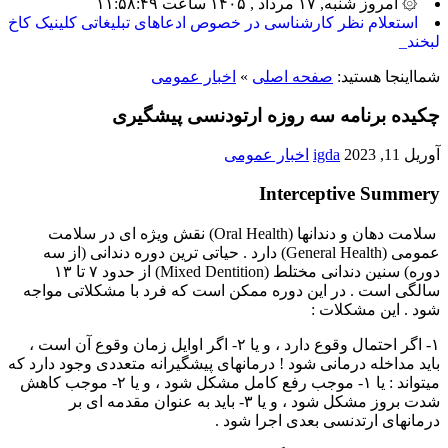
۞ امروز شنبه, ۱۷ مرداد , ۱۴۰۵ ساعت ۱۱:۵۸:۴۹
ب_
شمااینجا هستید:
صفحه اصلی
»
اخبار عمومی
چکیده برنامه سه روزه ارتودنسی پیشگیری
آوریل 11, 2023
igda
اخبار عمومی
Interceptive Summery
سلامت دهان و دندانها (Oral Health) نقش ویژه ای در سلامت
عمومی (General Health) دارد . حیاتی ترین دوره دندانی (از سه
دوره) سنین دندانی مختلط (Mixed Dentition) از حدود ۷ تا ۱۳
سالگی است . در این دوره ممکن است که فرد با مشکلاتی مواجه
شود . این مشکلات :
۱- اگر احتمال وقوع دارد ، و یا ۲- اگر اوایل زمان وقوع آن است ،
باید مداخله درمانی شود ! درمانهای پیشگیرانه متعددی وجود دارد که
میتواند : یا ۱- موجب رفع کامل مشکل شود ، و یا ۲- موجب کاهش
شدت بروز مشکل شود ، و یا ۳- باید به عنوان مقدمه ای بر
درمانهای ارتدنسی بعدی اجرا شود .
این اقدامات درمانی پیشگیرانه میتواند به مقدار قابل ملاحظه ای از