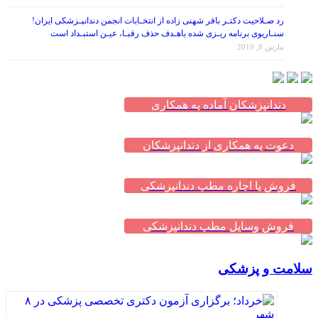
رد صـلاحیت دکتـر باقر شهنی زاده از انتخـابات انجمن دندانپـزشکی ایران!
سنـاریوی برنامه ریـزی شده باهـدف حذف رقبـا، عیـن استبـداد است
مارس 8, 2019
دندانپزشکان آماده به همکاری
دعوت به همکاری از دندانپزشکان
فروش یا اجاره مطب دندانپزشکی
فروش وسایل مطب دندانپزشکی
سلامت و پزشکی