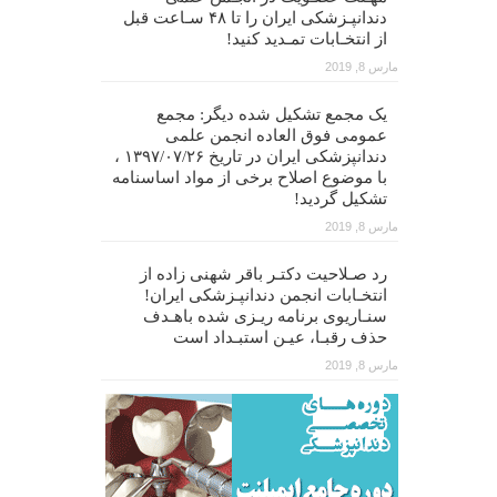
دندانپـزشکی ایران را تا ۴۸ سـاعت قبل
از انتخـابات تمـدید کنید!
مارس 8, 2019
یک مجمع تشکیل شده دیگر: مجمع
عمومی فوق العاده انجمن علمی
دندانپزشکی ایران در تاریخ ۱۳۹۷/۰۷/۲۶ ،
با موضوع اصلاح برخی از مواد اساسنامه
تشکیل گردید!
مارس 8, 2019
رد صـلاحیت دکتـر باقر شهنی زاده از
انتخـابات انجمن دندانپـزشکی ایران!
سنـاریوی برنامه ریـزی شده باهـدف
حذف رقبـا، عیـن استبـداد است
مارس 8, 2019