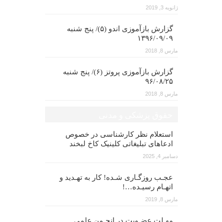
ژانویه 3, 2019
گزارش بازآموزی اندو (۵)/ پنج شنبه
۱۳۹۶/۰۹/۰۹
مارس 8, 2018
گزارش بازآموزی پروتز (۶)/ پنج شنبه
۹۶/۰۸/۲۵
مارس 8, 2018
حقوق پزشکی و مدنی
استعلام نظر کارشناسی در خصوص
ادعاهای تبلیغاتی کلینیک کاخ لبخند
دسامبر 4, 2025
عجـب روزگـاری شـده! کار به تهـدید و
اتهـام رسیـده…!
مارس 8, 2019
مهـلت عضـویت در انجـمن علمی