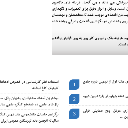
دانپزشکی می داند و می گوید: هزینه های بالاسری
 است. وسایل و ابزار دقیق برای تعمیرات و نگهداری
نابسامان اقتصادی موجب شده تا متخصصان و مهندسان
 نیروی متخصص در نگهداری قطعات مصرفی مواجه شده
، هزینه ملک و نیروی کار روز به روز افزایش یافته و
ه است.
آخرین اخبار
 هفته اول از نهمین دوره جامع
استعلام نظر کارشناسی در خصوص ادعاهای
1
کلینیک کاخ لبخند
 هفته چهارم از یازدهمین دوره
بیشترین تعداد سخنرانان، مدیران پانل، سال
2
پنل‌های علمی در هفدهم کنگره علمی سالی
زاری موفق پنج همایش قبلی
3
برگزاری جلسات دانشجویی هفدهمین کنگر
ن ...
سالیانه انجمن دندانپزشکان عمومی ایران