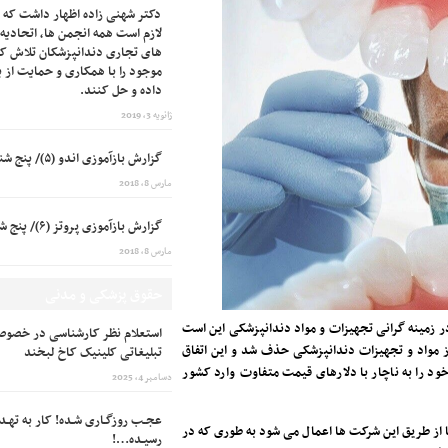
دکتر شهنی زاده اظهار داشت که 
لازم است همه انجمن ها، اتحادی
های تجاری دندانپزشکان تلاش ک
موجود را با همکاری و حمایت از
داده و حل کنند.
ژانویه 3, 2019
گزارش بازآموزی اندو (۵)/ پنج شنبه ۱۳۹۶/۰۹/۰۹
مارس 8, 2018
گزارش بازآموزی پروتز (۶)/ پنج شنبه ۹۶/۰۸/۲۵
مارس 8, 2018
حقوق پزشکی و مدنی
در زمینه گرانی تجهیزات و مواد دندانپزشکی این است
استعلام نظر کارشناسی در خصوص
رز مواد و تجهیزات دندانپزشکی حذف شد و این اتفاق
تبلیغاتی کلینیک کاخ لبخند
 را به ناچار با دلارهای قیمت متفاوت وارد کشور
دسامبر 4, 2025
عجـب روزگـاری شـده! کار به تهـدی
 از طریق این شرکت ها اعمال می شود به طوری که در
رسیـده…!