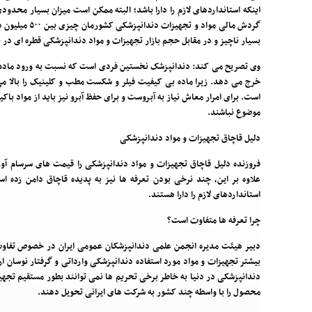
اینکه استانداردهای لازم را دارا باشد؛ البته ممکن است میزان بسیار محدودی
گردش مالی مواد و 
بسیار ناچیز و در مقابل حجم بازار تجهیزات و مواد دندانپزشکی قطره ای در 
وی تصریح می کند: دندانپزشک نخستین فردی است که نسبت به ورود ماد
خرج می دهد. زیرا ماده بی کیفیت فیلر و شکست مطب و کلینیک را بالا م
است. برای امرار معاش نیاز به آبروست و برای حفظ آبرو نیز باید از مواد باکی
موضوع نباشند.
دلیل قاچاق تجهیزات و مواد دندانپزشکی
فروزنده دلیل قاچاق تجهیزات و مواد دندانپزشکی را قیمت های سرسام آ
علاوه بر این، چند نرخی بودن تعرفه ها نیز به پدیده قاچاق دامن زده 
استانداردهای لازم را دارا هستند.
چرا تعرفه ها متفاوت است؟
دبیر هیئت مدیره انجمن علمی دندانپزشکان عمومی ایران در خصوص تفاوت
بیشتر تجهیزات و مواد مورد استفاده دندانپزشکی وارداتی و گرفتار نوسان
دندانپزشکی در دنیا به خاطر برخی تحریم ها نمی توانند بطور مستقیم تجهیز
محصول را با واسطه چند کشور به شرکت های ایرانی تحویل دهند.