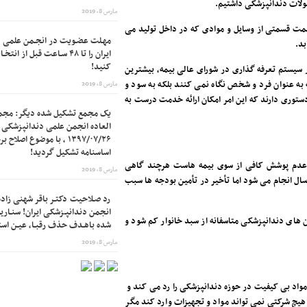
مارس 8, 2019
یمت قسمتی از وسایل و موادی که در داخل تولید می
مهـلت عضـویت در انجـمن علمی د
بد.
ایران را تا ۴۸ سـاعت قبل از ا
کنید!
 سیستم تعرفه گذاری در شورای عالی بیمه، بیشترین
به عنوان فرد و شخص نگاه نمی کنند بلکه به سود و
مارس 8, 2019
وری دارند که این امر امکان ارائه خدمت درست به
یک مجمع تشکیل شده دیگر: مجم
العاده انجمن علمی دندانپزشکی ای
۱۳۹۷/۰۷/۲۶ ، با موضوع اصلا
اساسنامه تشکیل گردید!
ی، عدم پوشش کافی از سوی بیمه هاست هرچند گاهی
مارس 8, 2019
قدامات مقطعی از جمله تحت پوشش قرار دادن دندانپزشکی کودکان زیر ۶سال انجام می شود اما تأخیر در تأمین بودجه ها سبب
رد صـلاحیت دکتـر باقر شهنی زاده 
انجمن دندانپـزشکی ایران! سنـاریو
های دندانپزشکی متاسفانه از سبد خانوار کم شود و
شده باهـدف حذف رقبـا، عیـن است
مارس 8, 2019
واد بی کیفیت در حوزه دندانپزشکی را رد می کند و
 هیچ شرکتی نمی تواند مواد و تجهیزات وارد کند مگر