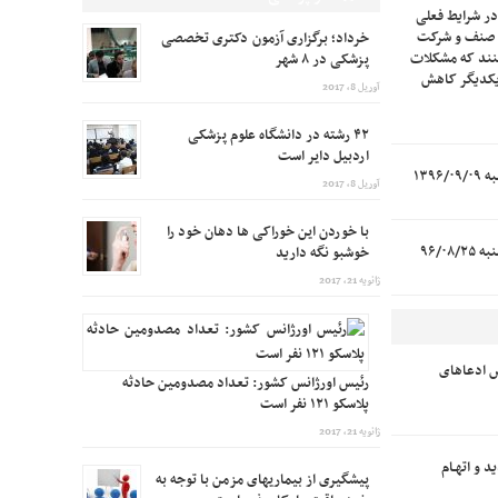
در شرایط فعلی
ه صنف و شرکت
خرداد؛ برگزاری آزمون دکتری تخصصی
نند که مشکلات
پزشکی در ۸ شهر
 یکدیگر کاهش
آوریل 8, 2017
۴۲ رشته در دانشگاه علوم پزشکی
اردبیل دایر است
آوریل 8, 2017
با خوردن این خوراکی ها دهان خود را
خوشبو نگه دارید
ژانویه 21, 2017
 ادعاهای
رئیس اورژانس کشور: تعداد مصدومین حادثه
پلاسکو ۱۲۱ نفر است
ژانویه 21, 2017
د و اتهـام
پیشگیری از بیماریهای مزمن با توجه به