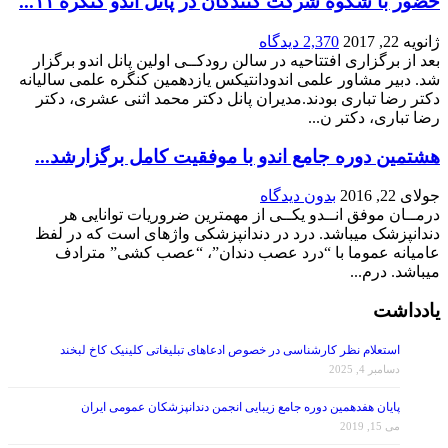
ژانویه 22, 2017
2,370 دیدگاه
بعد از برگزاری افتتاحیه در سالن رودکــی اولین پانل اندو برگزار
شد. دبیر مشاور علمی اندودانتیکس یازدهمین کنگره علمی سالیانه
دکتر رضا تباری بودند.مدیران پانل دکتر محمد اثنی عشری، دکتر
رضا تباری، دکتر ن...
هشتمین دوره جامع اندو با موفقیت کامل برگزارشد...
جولای 22, 2016
بدون دیدگاه
درمــان موفق انــدو یکــی از مهمترین ضروریات توانایی هر
دندانپزشک میباشد. درد در دندانپزشکی واژهای است که در لفظ
عامیانه عموما با “درد عصب دندان”، “عصب کشی” مترادف
میباشد. درم...
یادداشت
استعلام نظر کارشناسی در خصوص ادعاهای تبلیغاتی کلینیک کاخ لبخند
دسامبر 4, 2025
پایان هفدهمین دوره جامع زیبایی انجمن دندانپزشکان عمومی ایران
می 15, 2019
دکتر شهنی زاده اظهار داشت که در شرایط فعلی لازم است همه انجمن ها،