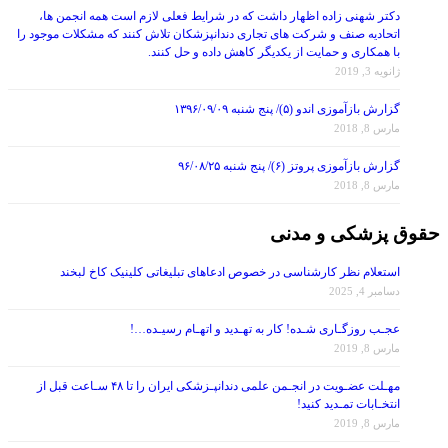
اتحادیه صنف و شرکت های تجاری دندانپزشکان تلاش کنند که مشکلات موجود را
با همکاری و حمایت از یکدیگر کاهش داده و حل کنند.
ژانویه 3, 2019
گزارش بازآموزی اندو (۵)/ پنج شنبه ۱۳۹۶/۰۹/۰۹
مارس 8, 2018
گزارش بازآموزی پروتز (۶)/ پنج شنبه ۹۶/۰۸/۲۵
مارس 8, 2018
حقوق پزشکی و مدنی
استعلام نظر کارشناسی در خصوص ادعاهای تبلیغاتی کلینیک کاخ لبخند
دسامبر 4, 2025
عجـب روزگـاری شـده! کار به تهـدید و اتهـام رسیـده…!
مارس 8, 2019
مهـلت عضـویت در انجـمن علمی دندانپـزشکی ایران را تا ۴۸ سـاعت قبل از
انتخـابات تمـدید کنید!
مارس 8, 2019
یک مجمع تشکیل شده دیگر: مجمع عمومی فوق العاده انجمن علمی دندانپزشکی