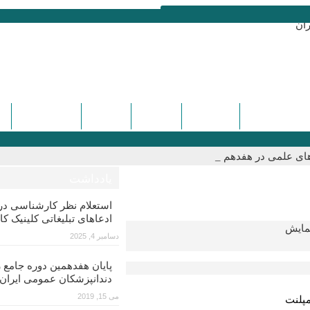
ره و سمینارها
تماس با ما
درباره ما
دیدگاه ها
کنگره هفدهم
ل‌های علمی در هفدهم کنگره علم_
یادداشت
استعلام نظر کارشناسی 
ادعاهای تبلیغاتی کلینیک کا
ایش
دسامبر 4, 2025
پایان هفدهمین دوره جامع ز
دندانپزشکان عمومی ایران
می 15, 2019
پلنت