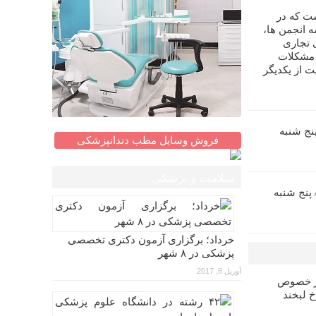
ت که در
 انجمن ها،
 تجاری
 مشکلات
ت از یکدیگر
زآموزی اندو (۵)/ پنج شنبه
فروش وسایل مطب دندانپزشکی
سلامت و پزشکی
ش بازآموزی پروتز (۶)/ پنج شنبه
خرداد؛ برگزاری آزمون دکتری تخصصی
پزشکی در ۸ شهر
آوریل 8, 2017
در خصوص
خ لبخند