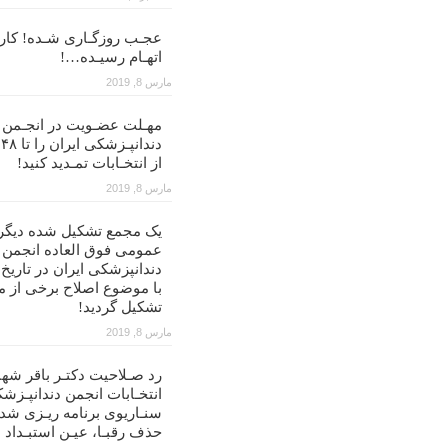
عجـب روزگـاری شـده! کار ب
اتهـام رسیـده…!
مارس 8, 2019
مهـلت عضـویت در انجـمن
د
از انتخـابات تمـدید کنید!
مارس 8, 2019
یک مجمع تشکیل شده دیگر
عمومی فوق العاده انجمن
با موضوع اصلاح برخی از م
تشکیل گردید!
مارس 8, 2019
رد صـلاحیت دکتـر باقر شهن
انتخـابات انجمن دندانپـزشک
سنـاریوی برنامه ریـزی شد
حذف رقبـا، عیـن استبـداد