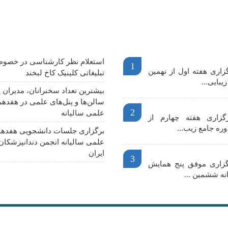
م
آخرین اخبار
استعلام نظر کارشناسی در خصوص
1
اری هفته اول از نهمین
تبلیغاتی کلینیک کاخ لبخند
یبایی...
بیشترین تعداد سخنرانان، مدیران پ
سالن‌ها و پنل‌های علمی در هفدهم
2
علمی سالیانه
گزاری هفته چهارم از
وره جامع زیب...
برگزاری جلسات دانشجویی هفدهم
علمی سالیانه انجمن دندانپزشکا
ایران
3
رگزاری موفق پنج همایش
نه ششمین ...