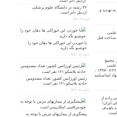
۴۲ رشته در دانشگاه علوم پزشکی
ه تهـدید و
اردبیل دایر است
آوریل 8, 2017
 علمی
ندانپـزشکی ایران را تا ۴۸ سـاعت قبل
با خوردن این خوراکی ها دهان خود را
خوشبو نگه دارید
ژانویه 21, 2017
: مجمع
 علمی
دندانپزشکی ایران در تاریخ ۱۳۹۷/۰۷/۲۶ ،
واد اساسنامه
رئیس اورژانس کشور: تعداد مصدومین
حادثه پلاسکو ۱۲۱ نفر است
ژانویه 21, 2017
ی زاده از
ی ایران!
ه باهـدف
 است
پیشگیری از بیماریهای مزمن با توجه به