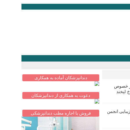
دندانپزشکان آماده به همکاری
در خصوص
خ لبخند
دعوت به همکاری از دندانپزشکان
یبایی انجمن
فروش یا اجاره مطب دندانپزشکی