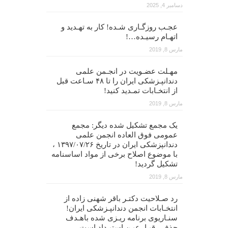
دسامبر 4, 2025
عجـب روزگـاری شـده! کار به تهـدید و
اتهـام رسیـده…!
مارس 8, 2019
مهـلت عضـویت در انجـمن علمی
دندانپـزشکی ایران را تا ۴۸ سـاعت قبل
از انتخـابات تمـدید کنید!
مارس 8, 2019
یک مجمع تشکیل شده دیگر: مجمع
عمومی فوق العاده انجمن علمی
دندانپزشکی ایران در تاریخ ۱۳۹۷/۰۷/۲۶ ،
با موضوع اصلاح برخی از مواد اساسنامه
تشکیل گردید!
مارس 8, 2019
رد صـلاحیت دکتـر باقر شهنی زاده از
انتخـابات انجمن دندانپـزشکی ایران!
سنـاریوی برنامه ریـزی شده باهـدف
حذف رقبـا، عیـن استبـداد است