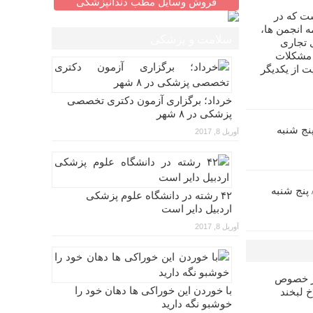
فروش وسایل مطب دندانپزشکی
ت که در
 انجمن ها،
سلامت و پزشکی
 تجاری
 مشکلات
ت از یکدیگر
خرداد؛ برگزاری آزمون دکتری تخصصی
پزشکی در ۸ شهر
زآموزی اندو (۵)/ پنج شنبه
آوریل 8, 2017
ش بازآموزی پروتز (۶)/ پنج شنبه
۴۲ رشته در دانشگاه علوم پزشکی
اردبیل دایر است
آوریل 8, 2017
در خصوص
با خوردن این خوراکی ها دهان خود را
خ لبخند
خوشبو نگه دارید