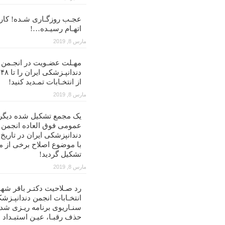
عجـب روزگـاری شـده! کار ب
اتهـام رسیـده…!
مارس 8, 2019
مهـلت عضـویت در انجـمن
د
از انتخـابات تمـدید کنید!
مارس 8, 2019
یک مجمع تشکیل شده دیگر
عمومی فوق العاده انجمن
با موضوع اصلاح برخی از م
تشکیل گردید!
مارس 8, 2019
رد صـلاحیت دکتـر باقر شهن
انتخـابات انجمن دندانپـزشک
سنـاریوی برنامه ریـزی شد
حذف رقبـا، عیـن استبـداد