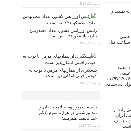
ژانویه 21, 2017
ه تهـدید و
رئیس اورژانس کشور: تعداد مصدومین
حادثه پلاسکو ۱۲۱ نفر است
 علمی
ندانپـزشکی ایران را تا ۴۸ سـاعت قبل
ژانویه 21, 2017
: مجمع
پیشگیری از بیماریهای مزمن با توجه به
 علمی
خودمراقبتی امکان‌پذیر است
دندانپزشکی ایران در تاریخ ۱۳۹۷/۰۷/۲۶ ،
ژانویه 21, 2017
واد اساسنامه
اخبار دندانپزشکی
جلسه سمپوزیوم سلامت دهان و
ی زاده از
دندانپزشکی در هزاره سوم (دکتر
ی ایران!
عبدالحمید ظفرمند)
ه باهـدف
نوامبر 16, 2017
 است