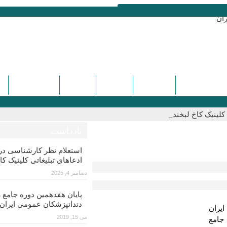
ره و سمینارها
تماس با ما
درباره ما
دیدگاه ها
کنگره هفدهم
یادداشت
استعلام نظر کارشناسی 
ادعاهای تبلیغاتی کلینیک کا
دسامبر 4, 2025
پایان هفدهمین دوره جامع ز
دندانپزشکان عمومی ایران
ایران
می 15, 2019
جامع