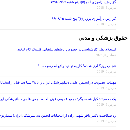
گزارش بازآموزی اندو (۵)/ پنج شنبه ۱۳۹۶/۰۹/۰۹
مارس 8, 2018
گزارش بازآموزی پروتز (۶)/ پنج شنبه ۹۶/۰۸/۲۵
مارس 8, 2018
حقوق پزشکی و مدنی
استعلام نظر کارشناسی در خصوص ادعاهای تبلیغاتی کلینیک کاخ لبخند
دسامبر 4, 2025
عجـب روزگـاری شـده! کار به تهـدید و اتهـام رسیـده…!
مارس 8, 2019
مهـلت عضـویت در انجـمن علمی دندانپـزشکی ایران را تا ۴۸ سـاعت قبل از انتخـابات تمـدید کنید!
مارس 8, 2019
یک مجمع تشکیل شده دیگر: مجمع عمومی فوق العاده انجمن علمی دندانپزشکی ایران در تاریخ ۱۳۹۷/۰۷/۲۶ ، با موضوع اصلاح برخی از مواد اساس
مارس 8, 2019
رد صـلاحیت دکتـر باقر شهنی زاده از انتخـابات انجمن دندانپـزشکی ایران! سنـاریو
مارس 8, 2019