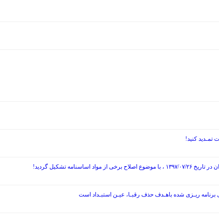
نامه تشکیل گردید!
ی برنامه ریـزی شده باهـدف حذف رقبـا، عیـن استبـداد است