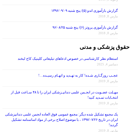
گزارش بازآموزی اندو (۵)/ پنج شنبه ۱۳۹۶/۰۹/۰۹
مارس 8, 2018
گزارش بازآموزی پروتز (۶)/ پنج شنبه ۹۶/۰۸/۲۵
مارس 8, 2018
حقوق پزشکی و مدنی
استعلام نظر کارشناسی در خصوص ادعاهای تبلیغاتی کلینیک کاخ لبخند
دسامبر 4, 2025
عجـب روزگـاری شـده! کار به تهـدید و اتهـام رسیـده…!
مارس 8, 2019
مهـلت عضـویت در انجـمن علمی دندانپـزشکی ایران را تا ۴۸ سـاعت قبل از
انتخـابات تمـدید کنید!
مارس 8, 2019
یک مجمع تشکیل شده دیگر: مجمع عمومی فوق العاده انجمن علمی دندانپزشکی
ایران در تاریخ ۱۳۹۷/۰۷/۲۶ ، با موضوع اصلاح برخی از مواد اساسنامه تشکیل
گردید!
مارس 8, 2019