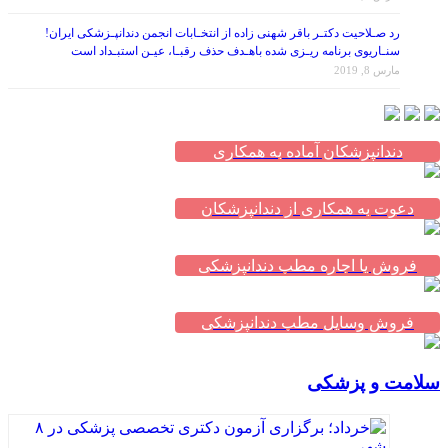
رد صـلاحیت دکتـر باقر شهنی زاده از انتخـابات انجمن دندانپـزشکی ایران!
سنـاریوی برنامه ریـزی شده باهـدف حذف رقبـا، عیـن استبـداد است
مارس 8, 2019
دندانپزشکان آماده به همکاری
دعوت به همکاری از دندانپزشکان
فروش یا اجاره مطب دندانپزشکی
فروش وسایل مطب دندانپزشکی
سلامت و پزشکی