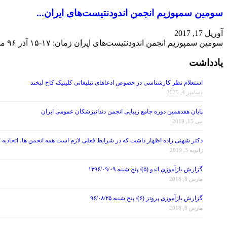
سومین سمپوزیم انجمن اندودنتیست‌های ایران...
آوریل 17, 2017
سومین سمپوزیم انجمن اندودنتیست‌های ایران زمان: ۱۷-۱۵ آذر ۹۶ محل برگزاری کنگره: اصفهان سایت: www.irae.org
یادداشت
استعلام نظر کارشناسی در خصوص ادعاهای تبلیغاتی کلینیک کاخ لبخند
دسامبر 4, 2025
پایان هفدهمین دوره جامع زیبایی انجمن دندانپزشکان عمومی ایران
می 15, 2019
دکتر شهنی زاده اظهار داشت که در شرایط فعلی لازم است همه انجمن ها، اتحادیه 
ژانویه 3, 2019
گزارش بازآموزی اندو (۵)/ پنج شنبه ۱۳۹۶/۰۹/۰۹
مارس 8, 2018
گزارش بازآموزی پروتز (۶)/ پنج شنبه ۹۶/۰۸/۲۵
مارس 8, 2018