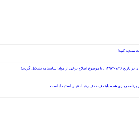
نامه تشکیل گردید!
ی برنامه ریـزی شده باهـدف حذف رقبـا، عیـن استبـداد است