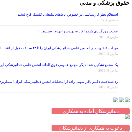
حقوق پزشکی و مدنی
استعلام نظر کارشناسی در خصوص ادعاهای تبلیغاتی کلینیک کاخ لبخند
دسامبر 4, 2025
عجـب روزگـاری شـده! کار به تهـدید و اتهـام رسیـده…!
مارس 8, 2019
مهـلت عضـویت در انجـمن علمی دندانپـزشکی ایران را تا ۴۸ سـاعت قبل از انتخـابات تمـدید کنید!
مارس 8, 2019
یک مجمع تشکیل شده دیگر: مجمع عمومی فوق العاده انجمن علمی دندانپزشکی ایران در تاریخ ۱۳۹۷/۰۷/۲۶ ، با موضوع اصلاح برخی از مواد اساس
مارس 8, 2019
رد صـلاحیت دکتـر باقر شهنی زاده از انتخـابات انجمن دندانپـزشکی ایران! سنـاریو
مارس 8, 2019
دندانپزشکان آماده به همکاری
دعوت به همکاری از دندانپزشکان