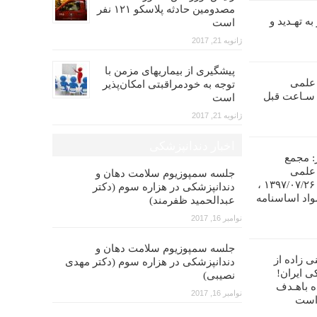
مصدومین حادثه پلاسکو ۱۲۱ نفر
ه تهـدید و
است
ژانویه 21, 2017
پیشگیری از بیماریهای مزمن با
 علمی
توجه به خودمراقبتی امکان‌پذیر
ندانپـزشکی ایران را تا ۴۸ سـاعت قبل
است
ژانویه 21, 2017
اخبار دندانپزشکی
: مجمع
 علمی
جلسه سمپوزیوم سلامت دهان و
دندانپزشکی ایران در تاریخ ۱۳۹۷/۰۷/۲۶ ،
دندانپزشکی در هزاره سوم (دکتر
واد اساسنامه
عبدالحمید ظفرمند)
نوامبر 16, 2017
جلسه سمپوزیوم سلامت دهان و
ی زاده از
دندانپزشکی در هزاره سوم (دکتر مهدی
ی ایران!
نصیبی)
ه باهـدف
نوامبر 16, 2017
 است