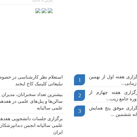
مارس 8, 2019
م
آخرین اخبار
اری هفته اول از نهمین
استعلام نظر کارشناسی در خصوص
1
یبایی...
تبلیغاتی کلینیک کاخ لبخند
گزاری هفته چهارم از
بیشترین تعداد سخنرانان، مدیران پ
2
وره جامع زیب...
سالن‌ها و پنل‌های علمی در هفدهم
رگزاری موفق پنج همایش
علمی سالیانه
3
نه ششمین ...
برگزاری جلسات دانشجویی هفدهم
علمی سالیانه انجمن دندانپزشکا
ایران