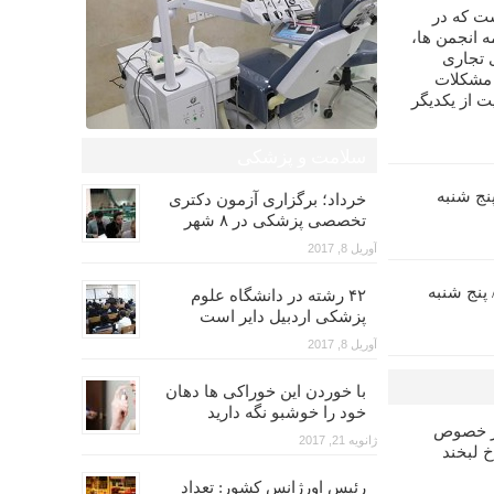
ت که در
 انجمن ها،
 تجاری
 مشکلات
ت از یکدیگر
سلامت و پزشکی
زآموزی اندو (۵)/ پنج شنبه
خرداد؛ برگزاری آزمون دکتری
تخصصی پزشکی در ۸ شهر
آوریل 8, 2017
ش بازآموزی پروتز (۶)/ پنج شنبه
۴۲ رشته در دانشگاه علوم
پزشکی اردبیل دایر است
آوریل 8, 2017
با خوردن این خوراکی ها دهان
خود را خوشبو نگه دارید
در خصوص
ژانویه 21, 2017
خ لبخند
رئیس اورژانس کشور: تعداد