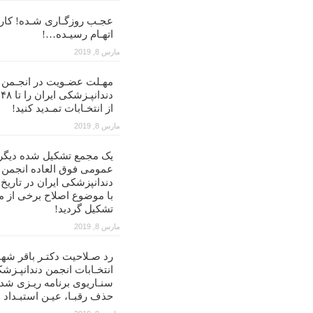
عجـب روزگـاری شـده! کار ب
اتهـام رسیـده…!
مارس 8, 2019
مهـلت عضـویت در انجـمن
د
از انتخـابات تمـدید کنید!
مارس 8, 2019
یک مجمع تشکیل شده دیگر
عمومی فوق العاده انجمن
با موضوع اصلاح برخی از م
تشکیل گردید!
مارس 8, 2019
رد صـلاحیت دکتـر باقر شهن
انتخـابات انجمن دندانپـزشک
سنـاریوی برنامه ریـزی شد
حذف رقبـا، عیـن استبـداد