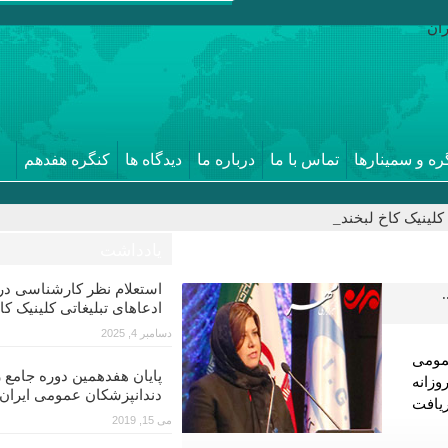
ره و سمینارها
تماس با ما
درباره ما
دیدگاه ها
کنگره هفدهم
لینیک کاخ لبخند_
یادداشت
استعلام نظر کارشناسی 
ادعاهای تبلیغاتی کلینیک کا
دسامبر 4, 2025
مومی
پایان هفدهمین دوره جامع ز
وزانه
دندانپزشکان عمومی ایران
ریافت
می 15, 2019