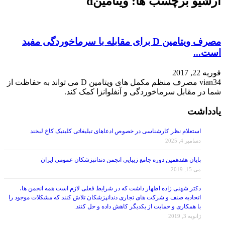
آرشیو برچسب ها:
ویتامینd
مصرف ویتامین D برای مقابله با سرماخوردگی مفید
است...
فوریه 22, 2017
vian34 مصرف منظم مکمل های ویتامین D می تواند به حفاظت از
شما در مقابل سرماخوردگی و آنفلوانزا کمک کند.
یادداشت
استعلام نظر کارشناسی در خصوص ادعاهای تبلیغاتی کلینیک کاخ لبخند
دسامبر 4, 2025
پایان هفدهمین دوره جامع زیبایی انجمن دندانپزشکان عمومی ایران
می 15, 2019
دکتر شهنی زاده اظهار داشت که در شرایط فعلی لازم است همه انجمن ها،
اتحادیه صنف و شرکت های تجاری دندانپزشکان تلاش کنند که مشکلات موجود را
با همکاری و حمایت از یکدیگر کاهش داده و حل کنند.
ژانویه 3, 2019