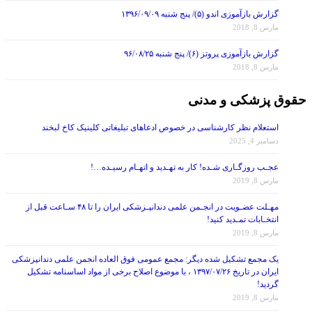
گزارش بازآموزی اندو (۵)/ پنج شنبه ۱۳۹۶/۰۹/۰۹
مارس 8, 2018
گزارش بازآموزی پروتز (۶)/ پنج شنبه ۹۶/۰۸/۲۵
مارس 8, 2018
حقوق پزشکی و مدنی
استعلام نظر کارشناسی در خصوص ادعاهای تبلیغاتی کلینیک کاخ لبخند
دسامبر 4, 2025
عجـب روزگـاری شـده! کار به تهـدید و اتهـام رسیـده…!
مارس 8, 2019
مهـلت عضـویت در انجـمن علمی دندانپـزشکی ایران را تا ۴۸ سـاعت قبل از
انتخـابات تمـدید کنید!
مارس 8, 2019
یک مجمع تشکیل شده دیگر: مجمع عمومی فوق العاده انجمن علمی دندانپزشکی
ایران در تاریخ ۱۳۹۷/۰۷/۲۶ ، با موضوع اصلاح برخی از مواد اساسنامه تشکیل
گردید!
مارس 8, 2019