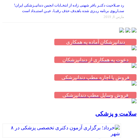
رد صـلاحیت دکتـر باقر شهنی زاده از انتخـابات انجمن دندانپـزشکی ایران!
سنـاریوی برنامه ریـزی شده باهـدف حذف رقبـا، عیـن استبـداد است
مارس 8, 2019
دندانپزشکان آماده به همکاری
دعوت به همکاری از دندانپزشکان
فروش یا اجاره مطب دندانپزشکی
فروش وسایل مطب دندانپزشکی
سلامت و پزشکی