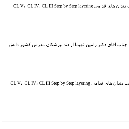
هفته دوم از یازدهمین دوره جامع زیبایی انجمن دندانپزشکان عمومی ایران ۱۱ و ۱۰ تیرماه۹۵ دکتر علی امامقلی پور: مراحل ترمیم کامپوزیت دندان های قدامی CL V، CL IV، CL III Step by Step layering
زشکان عمومی ایران فروردین ۹۵ را با دوره جامع زیبایی آغاز کردیم. جناب آقای دکتر رامین فهیما از دندانپزشکان مدرس کشور دانش
گزارش برگزاری ششمین هفته از نهمین دوره جامع زیبایی انجمن دندانپزشکان عمومی ایران دکتر علی امام قلی پور: مراحل ترمیم کامپوزیت دندان های قدامی CL V، CL IV، CL III Step by Step layering