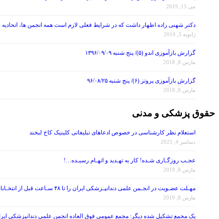
می 15, 2019
دکتر شهنی زاده اظهار داشت که در شرایط فعلی لازم است همه انجمن ها، اتحادیه 
ژانویه 3, 2019
گزارش بازآموزی اندو (۵)/ پنج شنبه ۱۳۹۶/۰۹/۰۹
مارس 8, 2018
گزارش بازآموزی پروتز (۶)/ پنج شنبه ۹۶/۰۸/۲۵
مارس 8, 2018
حقوق پزشکی و مدنی
استعلام نظر کارشناسی در خصوص ادعاهای تبلیغاتی کلینیک کاخ لبخند
دسامبر 4, 2025
عجـب روزگـاری شـده! کار به تهـدید و اتهـام رسیـده…!
مارس 8, 2019
مهـلت عضـویت در انجـمن علمی دندانپـزشکی ایران را تا ۴۸ سـاعت قبل از انتخـابات تمـدید کنید!
مارس 8, 2019
یک مجمع تشکیل شده دیگر: مجمع عمومی فوق العاده انجمن علمی دندانپزشکی ایران در تاریخ ۱۳۹۷/۰۷/۲۶ ، با موضوع اصلاح برخی از مواد اساس