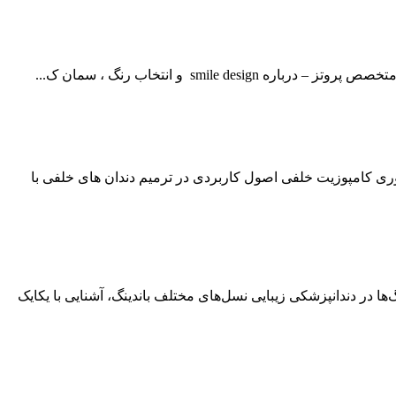
sm و انتخاب رنگ ، سمان ک...
 عمومی ایران ۱۶ و ۱۵ مهر ماه ۹۵ دکتر منصوره میرزایی: مباحث تئوری کامپوزیت خلفی اصول کاربردی در ترمیم دندان های خلفی با
یران ۲ و ۱ مهر ماه ۹۵ دکتر رامین فهیما: مبانی کاربرد باندینگ‌ها در دندانپزشکی زیبایی نسل‌های مختلف باندینگ، آشنایی با یکایک