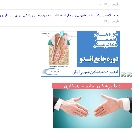
مارس 8, 2019
رد صـلاحیت دکتـر باقر شهنی زاده از انتخـابات انجمن دندانپـزشکی ایران! سنـاریو
مارس 8, 2019
دندانپزشکان آماده به همکاری