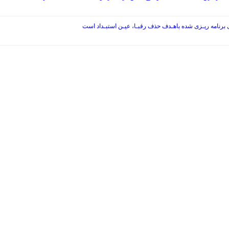
ی برنامه ریـزی شده باهـدف حذف رقبـا، عیـن استبـداد است