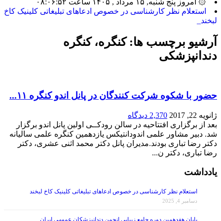
۞ امروز پنج شنبه, ۱۵ مرداد , ۱۴۰۵ ساعت ۰۸:۰۶:۵۲
استعلام نظر کارشناسی در خصوص ادعاهای تبلیغاتی کلینیک کاخ
لبخند_
آرشیو برچسب ها:
کنگره، کنگره
دندانپزشکی
حضور با شکوه شرکت کنندگان در پانل اندو کنگره ۱۱...
ژانویه 22, 2017
2,370 دیدگاه
بعد از برگزاری افتتاحیه در سالن رودکــی اولین پانل اندو برگزار
شد. دبیر مشاور علمی اندودانتیکس یازدهمین کنگره علمی سالیانه
دکتر رضا تباری بودند.مدیران پانل دکتر محمد اثنی عشری، دکتر
رضا تباری، دکتر ن...
یادداشت
استعلام نظر کارشناسی در خصوص ادعاهای تبلیغاتی کلینیک کاخ لبخند
دسامبر 4, 2025
پایان هفدهمین دوره جامع زیبایی انجمن دندانپزشکان عمومی ایران