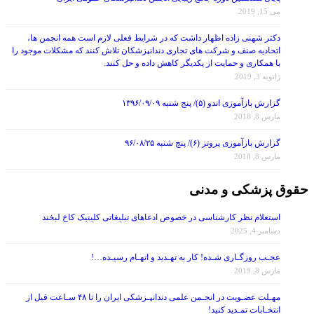
می 15, 2019
دکتر شهنی زاده اظهار داشت که در شرایط فعلی لازم است همه انجمن ها،
اتحادیه صنف و شرکت های تجاری دندانپزشکان تلاش کنند که مشکلات موجود را
با همکاری و حمایت از یکدیگر کاهش داده و حل کنند.
ژانویه 3, 2019
گزارش بازآموزی اندو (۵)/ پنج شنبه ۱۳۹۶/۰۹/۰۹
مارس 8, 2018
گزارش بازآموزی پروتز (۶)/ پنج شنبه ۹۶/۰۸/۲۵
مارس 8, 2018
حقوق پزشکی و مدنی
استعلام نظر کارشناسی در خصوص ادعاهای تبلیغاتی کلینیک کاخ لبخند
دسامبر 4, 2025
عجـب روزگـاری شـده! کار به تهـدید و اتهـام رسیـده…!
مارس 8, 2019
مهـلت عضـویت در انجـمن علمی دندانپـزشکی ایران را تا ۴۸ سـاعت قبل از
انتخـابات تمـدید کنید!