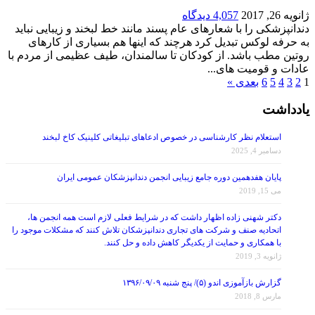
ژانویه 26, 2017
4,057 دیدگاه
دندانپزشکی را با شعارهای عام پسند مانند خط لبخند و زیبایی نباید
به حرفه لوکس تبدیل کرد هرچند که اینها هم بسیاری از کارهای
روتین مطب باشد. از کودکان تا سالمندان، طیف عظیمی از مردم با
عادات و قومیت های...
1
2
3
4
5
6
بعدی »
یادداشت
استعلام نظر کارشناسی در خصوص ادعاهای تبلیغاتی کلینیک کاخ لبخند
دسامبر 4, 2025
پایان هفدهمین دوره جامع زیبایی انجمن دندانپزشکان عمومی ایران
می 15, 2019
دکتر شهنی زاده اظهار داشت که در شرایط فعلی لازم است همه انجمن ها،
اتحادیه صنف و شرکت های تجاری دندانپزشکان تلاش کنند که مشکلات موجود را
با همکاری و حمایت از یکدیگر کاهش داده و حل کنند.
ژانویه 3, 2019
گزارش بازآموزی اندو (۵)/ پنج شنبه ۱۳۹۶/۰۹/۰۹
مارس 8, 2018
گزارش بازآموزی پروتز (۶)/ پنج شنبه ۹۶/۰۸/۲۵