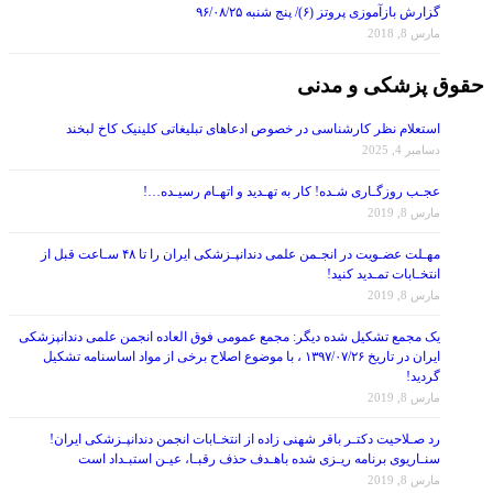
مارس 8, 2018
حقوق پزشکی و مدنی
استعلام نظر کارشناسی در خصوص ادعاهای تبلیغاتی کلینیک کاخ لبخند
دسامبر 4, 2025
عجـب روزگـاری شـده! کار به تهـدید و اتهـام رسیـده…!
مارس 8, 2019
مهـلت عضـویت در انجـمن علمی دندانپـزشکی ایران را تا ۴۸ سـاعت قبل از
انتخـابات تمـدید کنید!
مارس 8, 2019
یک مجمع تشکیل شده دیگر: مجمع عمومی فوق العاده انجمن علمی دندانپزشکی
ایران در تاریخ ۱۳۹۷/۰۷/۲۶ ، با موضوع اصلاح برخی از مواد اساسنامه تشکیل
گردید!
مارس 8, 2019
رد صـلاحیت دکتـر باقر شهنی زاده از انتخـابات انجمن دندانپـزشکی ایران!
سنـاریوی برنامه ریـزی شده باهـدف حذف رقبـا، عیـن استبـداد است
مارس 8, 2019