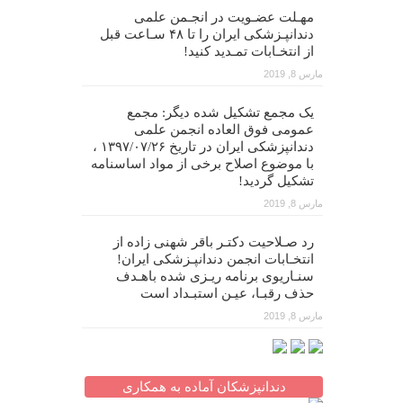
مهـلت عضـویت در انجـمن علمی
دندانپـزشکی ایران را تا ۴۸ سـاعت قبل
از انتخـابات تمـدید کنید!
مارس 8, 2019
یک مجمع تشکیل شده دیگر: مجمع
عمومی فوق العاده انجمن علمی
دندانپزشکی ایران در تاریخ ۱۳۹۷/۰۷/۲۶ ،
با موضوع اصلاح برخی از مواد اساسنامه
تشکیل گردید!
مارس 8, 2019
رد صـلاحیت دکتـر باقر شهنی زاده از
انتخـابات انجمن دندانپـزشکی ایران!
سنـاریوی برنامه ریـزی شده باهـدف
حذف رقبـا، عیـن استبـداد است
مارس 8, 2019
دندانپزشکان آماده به همکاری