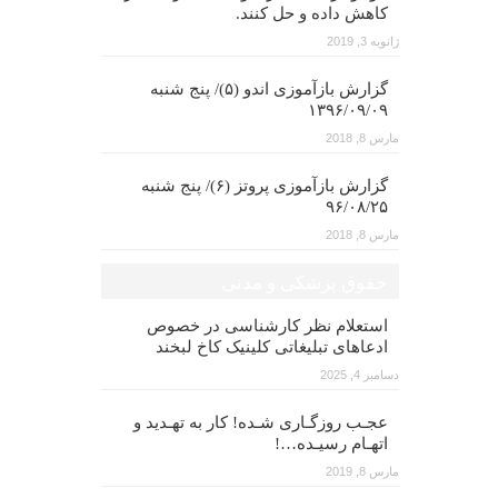
کاهش داده و حل کنند.
ژانویه 3, 2019
گزارش بازآموزی اندو (۵)/ پنج شنبه
۱۳۹۶/۰۹/۰۹
مارس 8, 2018
گزارش بازآموزی پروتز (۶)/ پنج شنبه
۹۶/۰۸/۲۵
مارس 8, 2018
حقوق پزشکی و مدنی
استعلام نظر کارشناسی در خصوص
ادعاهای تبلیغاتی کلینیک کاخ لبخند
دسامبر 4, 2025
عجـب روزگـاری شـده! کار به تهـدید و
اتهـام رسیـده…!
مارس 8, 2019