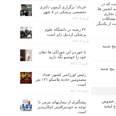
ت که در
خرداد؛ برگزاری آزمون دکتری
 انجمن ها،
تخصصی پزشکی در ۸ شهر
 تجاری
 مشکلات
آوریل 8, 2017
ت از یکدیگر
۴۲ رشته در دانشگاه علوم
پزشکی اردبیل دایر است
آوریل 8, 2017
زآموزی اندو (۵)/ پنج شنبه
با خوردن این خوراکی ها دهان
خود را خوشبو نگه دارید
ژانویه 21, 2017
ش بازآموزی پروتز (۶)/ پنج شنبه
رئیس اورژانس کشور: تعداد
مصدومین حادثه پلاسکو ۱۲۱ نفر
است
ژانویه 21, 2017
در خصوص
پیشگیری از بیماریهای مزمن با
خ لبخند
توجه به خودمراقبتی امکان‌پذیر
است