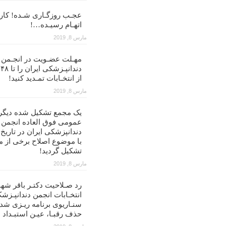
عجـب روزگـاری شـده! کار ب
اتهـام رسیـده…!
مارس 8, 2019
مهـلت عضـویت در انجـمن
د
از انتخـابات تمـدید کنید!
مارس 8, 2019
یک مجمع تشکیل شده دیگر
عمومی فوق العاده انجمن
با موضوع اصلاح برخی از م
تشکیل گردید!
مارس 8, 2019
رد صـلاحیت دکتـر باقر شهن
انتخـابات انجمن دندانپـزشک
سنـاریوی برنامه ریـزی شد
حذف رقبـا، عیـن استبـداد