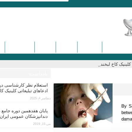
ره و سمینارها
تماس با ما
درباره ما
دیدگاه ها
کنگره هفدهم
لینیک کاخ لبخند_
یادداشت
استعلام نظر کارشناسی 
ادعاهای تبلیغاتی کلینیک کا
دسامبر 4, 2025
By S
پایان هفدهمین دوره جامع ز
betw
دندانپزشکان عمومی ایران
dama
می 15, 2019