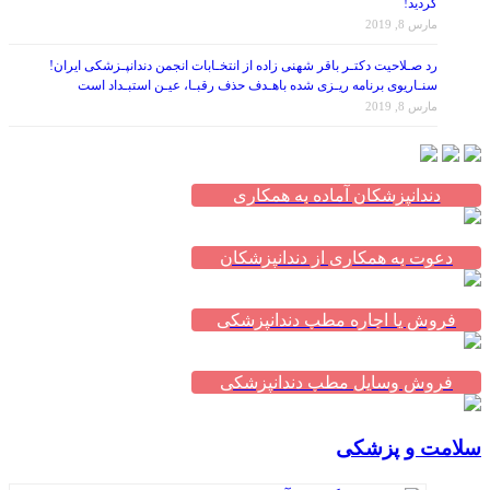
گردید!
مارس 8, 2019
رد صـلاحیت دکتـر باقر شهنی زاده از انتخـابات انجمن دندانپـزشکی ایران!
سنـاریوی برنامه ریـزی شده باهـدف حذف رقبـا، عیـن استبـداد است
مارس 8, 2019
دندانپزشکان آماده به همکاری
دعوت به همکاری از دندانپزشکان
فروش یا اجاره مطب دندانپزشکی
فروش وسایل مطب دندانپزشکی
سلامت و پزشکی