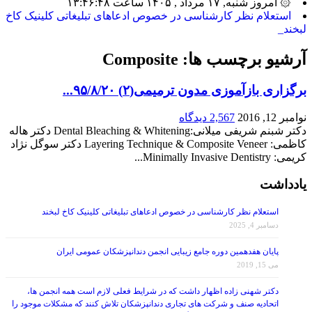
۞ امروز شنبه, ۱۷ مرداد , ۱۴۰۵ ساعت ۱۳:۴۶:۴۸
استعلام نظر کارشناسی در خصوص ادعاهای تبلیغاتی کلینیک کاخ
لبخند_
آرشیو برچسب ها:
Composite
برگزاری بازآموزی مدون ترمیمی(۲) ۹۵/۸/۲۰...
نوامبر 12, 2016
2,567 دیدگاه
دکتر شبنم شریفی میلانی:Dental Bleaching & Whitening دکتر هاله
کاظمی: Layering Technique & Composite Veneer دکتر سوگل نژاد
کریمی: Minimally Invasive Dentistry...
یادداشت
استعلام نظر کارشناسی در خصوص ادعاهای تبلیغاتی کلینیک کاخ لبخند
دسامبر 4, 2025
پایان هفدهمین دوره جامع زیبایی انجمن دندانپزشکان عمومی ایران
می 15, 2019
دکتر شهنی زاده اظهار داشت که در شرایط فعلی لازم است همه انجمن ها،
اتحادیه صنف و شرکت های تجاری دندانپزشکان تلاش کنند که مشکلات موجود را