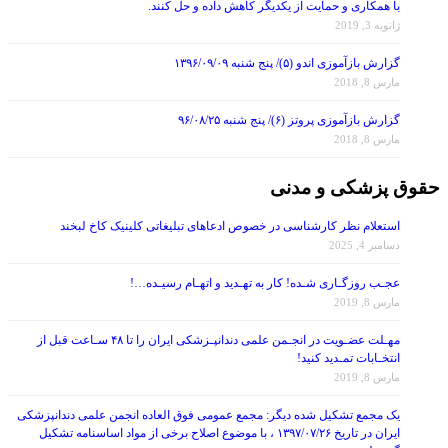
با همکاری و حمایت از یکدیگر کاهش داده و حل کنند.
ژانویه 3, 2019
گزارش بازآموزی اندو (۵)/ پنج شنبه ۱۳۹۶/۰۹/۰۹
مارس 8, 2018
گزارش بازآموزی پروتز (۶)/ پنج شنبه ۹۶/۰۸/۲۵
مارس 8, 2018
حقوق پزشکی و مدنی
استعلام نظر کارشناسی در خصوص ادعاهای تبلیغاتی کلینیک کاخ لبخند
دسامبر 4, 2025
عجـب روزگـاری شـده! کار به تهـدید و اتهـام رسیـده…!
مارس 8, 2019
مهـلت عضـویت در انجـمن علمی دندانپـزشکی ایران را تا ۴۸ سـاعت قبل از
انتخـابات تمـدید کنید!
مارس 8, 2019
یک مجمع تشکیل شده دیگر: مجمع عمومی فوق العاده انجمن علمی دندانپزشکی
ایران در تاریخ ۱۳۹۷/۰۷/۲۶ ، با موضوع اصلاح برخی از مواد اساسنامه تشکیل