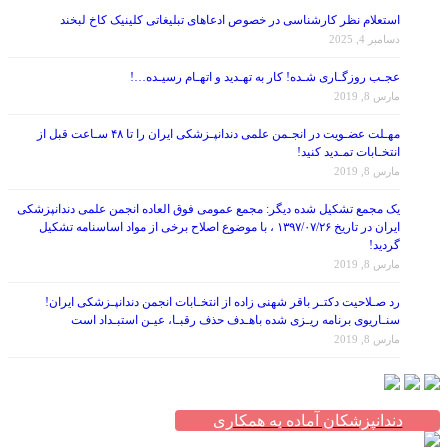
استعلام نظر کارشناسی در خصوص ادعاهای تبلیغاتی کلینیک کاخ لبخند
دسامبر 4, 2025
عجـب روزگـاری شـده! کار به تهـدید و اتهـام رسیـده…!
مارس 8, 2019
مهـلت عضـویت در انجـمن علمی دندانپـزشکی ایران را تا ۴۸ سـاعت قبل از
انتخـابات تمـدید کنید!
مارس 8, 2019
یک مجمع تشکیل شده دیگر: مجمع عمومی فوق العاده انجمن علمی دندانپزشکی
ایران در تاریخ ۱۳۹۷/۰۷/۲۶ ، با موضوع اصلاح برخی از مواد اساسنامه تشکیل
گردید!
مارس 8, 2019
رد صـلاحیت دکتـر باقر شهنی زاده از انتخـابات انجمن دندانپـزشکی ایران!
سنـاریوی برنامه ریـزی شده باهـدف حذف رقبـا، عیـن استبـداد است
مارس 8, 2019
دندانپزشکان آماده به همکاری