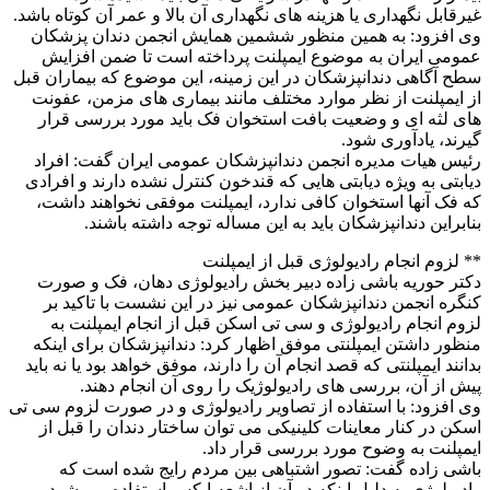
غیرقابل نگهداری یا هزینه های نگهداری آن بالا و عمر آن کوتاه باشد.
وی افزود: به همین منظور ششمین همایش انجمن
دندان
پزشکان
عمومی ایران به موضوع ایمپلنت پرداخته است تا ضمن افزایش
سطح آگاهی
دندان
پزشکان در این زمینه، این موضوع که بیماران قبل
از ایمپلنت از نظر موارد مختلف مانند بیماری های مزمن، عفونت
های لثه ای و وضعیت بافت استخوان فک باید مورد بررسی قرار
گیرند، یادآوری شود.
رئیس هیات مدیره انجمن
دندان
پزشکان عمومی ایران گفت: افراد
دیابتی به ویژه دیابتی هایی که قندخون کنترل نشده دارند و افرادی
که فک آنها استخوان کافی ندارد، ایمپلنت موفقی نخواهند داشت،
بنابراین
دندان
پزشکان باید به این مساله توجه داشته باشند.
** لزوم انجام رادیولوژی قبل از ایمپلنت
دکتر حوریه باشی زاده دبیر بخش رادیولوژی دهان، فک و صورت
کنگره انجمن
دندان
پزشکان عمومی نیز در این نشست با تاکید بر
لزوم انجام رادیولوژی و سی تی اسکن قبل از انجام ایمپلنت به
منظور داشتن ایمپلنتی موفق اظهار کرد:
دندان
پزشکان برای اینکه
بدانند ایمپلنتی که قصد انجام آن را دارند، موفق خواهد بود یا نه باید
پیش از آن، بررسی های رادیولوژیک را روی آن انجام دهند.
وی افزود: با استفاده از تصاویر رادیولوژی و در صورت لزوم سی تی
اسکن در کنار معاینات کلینیکی می توان ساختار
دندان
را قبل از
ایمپلنت به وضوح مورد بررسی قرار داد.
باشی زاده گفت: تصور اشتباهی بین مردم رایج شده است که
رادیولوژی به دلیل اینکه در آن از اشعه ایکس استفاده می شود،