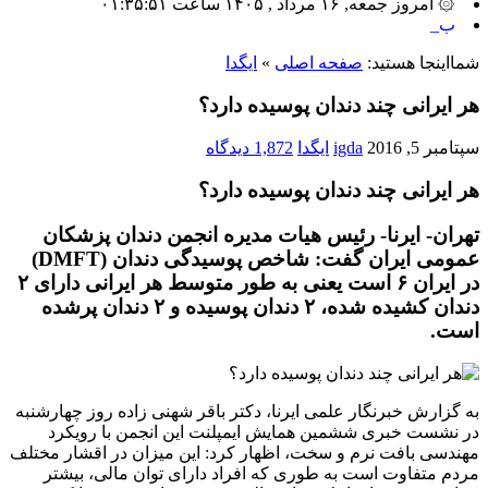
۞ امروز جمعه, ۱۶ مرداد , ۱۴۰۵ ساعت ۰۱:۳۵:۵۱
بیشترین ت_
شمااینجا هستید:
صفحه اصلی
»
ایگدا
هر ایرانی چند دندان پوسیده دارد؟
سپتامبر 5, 2016
igda
ایگدا
1,872 دیدگاه
هر
ایرانی
چند
دندان
پوسیده
دارد؟
تهران- ایرنا- رئیس هیات مدیره انجمن
دندان
پزشکان
عمومی ایران گفت: شاخص پوسیدگی
دندان
(DMFT)
در ایران ۶ است یعنی به طور متوسط هر
ایرانی
دارای ۲
دندان
کشیده شده، ۲
دندان
پوسیده
و ۲
دندان
پرشده
است.
به گزارش خبرنگار علمی ایرنا، دکتر باقر شهنی زاده روز چهارشنبه
در نشست خبری ششمین همایش ایمپلنت این انجمن با رویکرد
مهندسی بافت نرم و سخت، اظهار کرد: این میزان در اقشار مختلف
مردم متفاوت است به طوری که افراد دارای توان مالی، بیشتر