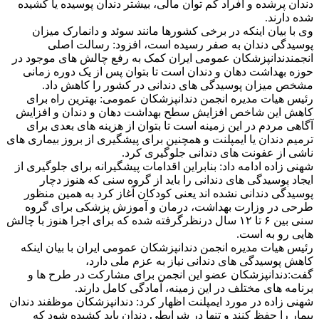
دندان
پرشده و افراد کم توان مالی، بیشتر
دندان
پوسیده
یا کشیده
شده دارند.
وی با بیان اینکه در برخی کشورها مانند سوئد و دانمارک میزان
پوسیدگی
دندان
به صفر رسیده است، افزود: رسالت اصلی
انجمن
دندان
پزشکان عمومی ایران کمک به رفع چالش های موجود در
حوزه بهداشت دهان و
دندان
است تا بتوان پس از یک دوره زمانی
مشخص میزان پوسیدگی های
دندان
ی در کشور را کاهش داد.
رئیس هیات مدیره انجمن
دندان
پزشکان عمومی: بهترین راه برای
کاهش این شاخص افزایش سطح بهداشت دهان و
دندان
و افزایش
آگاهی مردم در این زمینه است تا بتوان از هزینه های بعدی برای
ترمیم
دندان
یا ایمپلنت و همچنین برای پیشگیری از بروز بیماری های
ناشی از عفونت های
دندان
ی جلوگیری کرد.
شهنی زاده ادامه داد: بنابراین اقدامات پیشگیرانه برای جلوگیری از
ایجاد پوسیدگی های
دندان
ی را باید از گروه سنی که هنوز دچار
پوسیدگی
دندان
ی نشده اند یعنی کودکان آغاز کرد به همین منظور
طرحی در وزارت بهداشت، درمان و آموزش پزشکی برای گروه
سنی بین ۶ تا ۱۲ سال درنظرگرفته شده که برای اجرا هنوز با چالش
هایی رو به است.
رئیس هیات مدیره انجمن
دندان
پزشکان عمومی ایران با بیان اینکه
کاهش پوسیدگی های
دندان
ی نیاز به عزم ملی دارد،
گفت:
دندان
پزشکان عضو این انجمن برای مشارکت در طرح ها و
برنامه های مختلف در این زمینه، آمادگی کامل دارند.
شهنی زاده در مورد ایمپلنت اظهار کرد:
دندان
پزشکان موظفند
دندان
بیمار را حفظ کنند و تنها در شرایطی
دندان
باید کشیده شود که