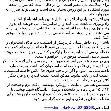
برای سلامت بدن مضر است؛ این درحالی است که میزان اشعه
مورد استفاده در این روش بسیار اندک است و نمی تواند ضرری به
بدن وارد کند.
وی افزود: بسیاری از افراد به دلیل همین باور اشتباه از انجام
رادیولوژی ممانعت می کنند و از
دندان
پزشک می خواهند که بدون
رادیولوژی، ایمپلنت را انجام دهند اما اطلاعاتی که رادیولوژی ارائه
می دهد، بسیار ارزشمند است و می تواند به داشتن ایمپلنت موفق
کمک کند.
باشی زاده خاطر نشان کرد: پیش از ایمپلنت باید مکان استخوان و
میزان قطر و ضخامت آن بررسی شود تا
دندان
پزشک بداند که با چه
ضخامتی می تواند ایمپلنت را جایگزین کند زیرا هرچه ضخامت پیچ
بیشتر باشد، ایمپلنت موفق تری خواهیم داشت.
وی در مورد عوارض ایمپلنت بدون انجام بررسی های لازم گفت: اگر
در ناحیه جلوی فک بالا ضخامت استخوان کم باشد، ایمپلنت وارد
ناحیه بینی می شود و اگر در ناحیه جلوی فک پائین فاصله ایمپلنت با
عصب لب رعایت نشود، ممکن است عصب لب پاره و فرد دیگر
کنترلی در حرکات لب نداشته باشد.
ششمین همایش ایمپلنت با رویکرد مهندسی بافت نرم و سخت از
۱۳ تا ۱۵ مردادماه در دانشکده پزشکی دانشگاه شهید بهشتی با
حضور حدود ۲ هزار و ۵۰۰ شرکت کننده از متخصصان رشته های
مختلف
دندان
پزشکی و ایمپلنت برگزار می شود.
لینک خبر:
www.irna.ir/fa/News/82166348