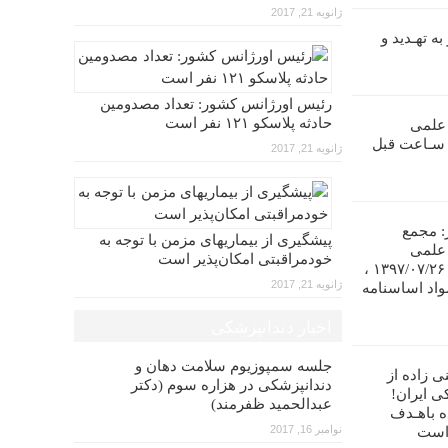
ژانویه 21, 2017
ه تهـدید و
رئیس اورژانس کشور: تعداد مصدومین
حادثه پلاسکو ۱۲۱ نفر است
 علمی
ندانپـزشکی ایران را تا ۴۸ سـاعت قبل
ژانویه 21, 2017
: مجمع
پیشگیری از بیماریهای مزمن با توجه به
 علمی
خودمراقبتی امکان‌پذیر است
دندانپزشکی ایران در تاریخ ۱۳۹۷/۰۷/۲۶ ،
ژانویه 21, 2017
واد اساسنامه
اخبار دندانپزشکی
جلسه سمپوزیوم سلامت دهان و
ی زاده از
دندانپزشکی در هزاره سوم (دکتر
ی ایران!
عبدالحمید ظفرمند)
ه باهـدف
نوامبر 16, 2017
 است