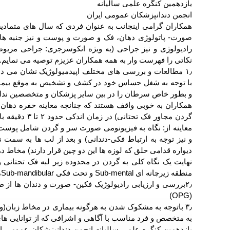
یازدهمین کنگره علمی سالیانه
انجمن دندانپزشکان عمومی ایران
همکاران گرامی اینجانب به عنوان فردی که سال های متمادی
صورت- پاتولوژی دهان، فک و صورت و پوست و نیز جنبه ها
رادیولوژی و نیز جراحی (به ویژه انکوسرجری: جراحی مربوط 
نکاتی را فهرست وار به همه همکاران عزیزم توصیه می نمایم.
۱٫
مطالعات و بررسی های مختلف اپیدمیولوژیک نشان می ده
با توجه به شغل حساس خود در کشف و تشخیص به موقع بیما
و بطور خاص سرطان را در بین سایر پزشکان و متخصصین ندار
همکاران به خوبی واقف هستند که چنانچه معاینه حفره دهان
گردن مجاور فک تحتانی) در زمان اندکی حدود
۲
تا
۳
دقیقه با
معاینه از: نگاه به فیزیونومی صورت سر و گردن شامل پوست،
و نیز توجه به ارتباط فکی-دندانی) و بعد از لب ها به سمت
دیواره قدامی حلق که لوزه ها این دو چین قرار دارند) مخاط
نهایت یک نگاه کلی به گردن در محدوده زیر لبه فک تحتانی
منطقه زیرچانه ای
Sub-mental
و تحت فکی
Sub-mandibular
م
۲٫بررسی و ارزیابی رادیولوژیک فکین- صورت و دندان ها از 
)
OPG
(
۳٫
باتوجه به مشکوک شدن به هرگونه بیماری در مخاط زبان(و 
به متخصص و فرد مناسب با آگاهی و اشرافی که از توانایی ها
یازدهمین کنگره علمی سالیانه انجمن دندانپزشکان عمومی ایران در تاری