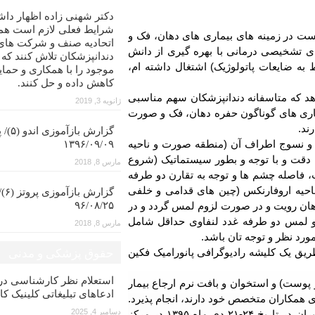
دکتر شهنی زاده اظهار داش
شرایط فعلی لازم است همه
ست در زمینه های بیماری های دهان، فک و
اتحادیه صنف و شرکت های
ی تشخیصی درمانی با بهره گیری از دانش
دندانپزشکان تلاش کنند که
به ضایعات پاتولوژیک) اشتغال داشته ام،
موجود را با همکاری و حمای
کاهش داده و حل کنند.
د که متاسفانه دندانپزشکان سهم مناسبی
ژانویه 3, 2019
ری های گوناگون حفره دهان، فک و صورت
ند.
گزارش با
 و نسوج اطراف آن (منطقه صورت و ناحیه
۱۳۹۶/۰۹/۰۹
 دقت و با توجه و بطور سیستماتیک (شروع
مارس 8, 2018
 فاصله چشم ها و توجه به تقارن دو طرفه
 ناحیه اروفارنکس (چین های قدامی و خلفی
گزار
 دهان رویت و در صورت لزوم لمس گردد و در
۹۶/۰۸/۲۵
 و لمس دو طرفه غدد لنفاوی حداقل شامل
مارس 8, 2018
ورد نظر و توجه تان باشد.
طریق یک کلیشه رادیوگرافی پانورامیک فکین
حقوق پزشکی و مدنی
استعلام نظر کارشناسی 
پوست) و استخوان و بافت نرم ارجاع بیمار
ادعاهای تبلیغاتی کلینیک کا
ی همکاران متخصص خود دارند، انجام پذیرد.
دسامبر 4, 2025
خ ۲۴-۲۱ دی ماه
۱۳۹۵
در مرکز