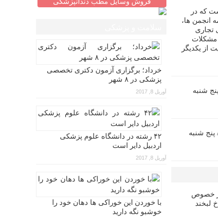
فروش وسایل مطب دندانپزشکی
ت که در
 انجمن ها،
سلامت و پزشکی
 تجاری
 مشکلات
ت از یکدیگر
خرداد؛ برگزاری آزمون دکتری تخصصی
پزشکی در ۸ شهر
زآموزی اندو (۵)/ پنج شنبه
آوریل 8, 2017
ش بازآموزی پروتز (۶)/ پنج شنبه
۴۲ رشته در دانشگاه علوم پزشکی
اردبیل دایر است
آوریل 8, 2017
در خصوص
با خوردن این خوراکی ها دهان خود را
خ لبخند
خوشبو نگه دارید