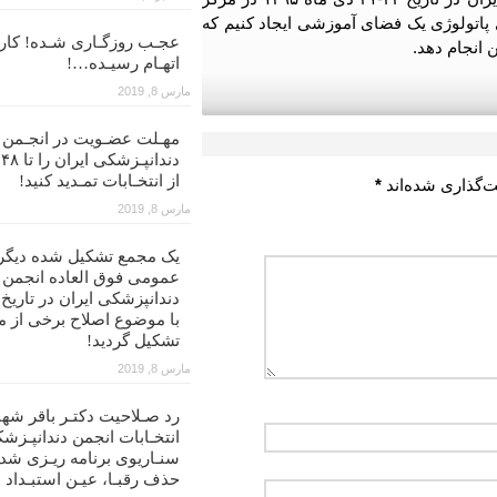
ی پاتولوژی یک فضای آموزشی ایجاد کنیم که
عجـب روزگـاری شـده! کار ب
 انجام دهد.
اتهـام رسیـده…!
مارس 8, 2019
مهـلت عضـویت در انجـمن
د
از انتخـابات تمـدید کنید!
ت‌گذاری شده‌اند
*
مارس 8, 2019
یک مجمع تشکیل شده دیگر
عمومی فوق العاده انجمن
با موضوع اصلاح برخی از م
تشکیل گردید!
مارس 8, 2019
رد صـلاحیت دکتـر باقر شهن
انتخـابات انجمن دندانپـزشک
سنـاریوی برنامه ریـزی شد
حذف رقبـا، عیـن استبـداد