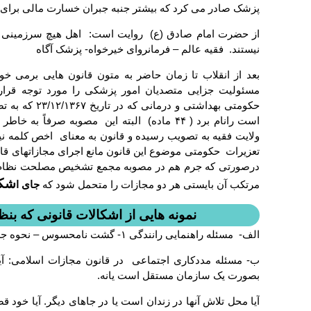
پزشک صادر می کرد که بیشتر جنبه جبران خسارت مالی برای 
نیستند. فقیه عالم – فرمانروای خیرخواه- پزشک آگاه
بعد از انقلاب تا زمان حاضر به متون قانون هایی برمی خو
حکومتی بهداشتی 
است رانام برد ( ۴۴ ماده) البته این مصوبه صرف
تعزیرات حکومتی موضوع این قانون مانع اجرای مجازاتهای قا
درصورتی که جرم هم در مصوبه مجمع تشخیص مصلحت نظام و 
شک
مرتکب آن بایستی هر دو مجازات را متحمل شود که
جای ا
نمونه هایی از اشکالات قانونی که بنظر
الف- مسئله راهنمایی رانندگی ۱- گشت نامحسوس – نحوه جریمه کردن در جاده بین شهری
ب- مسئله مددکاری اجتماعی در قانون مجازات اسلامی: آیا 
بصورت یک سازمان مستقل است یانه.
آیا محل تلاش آنها در زندان است یا در جاهای دیگر. آیا خو