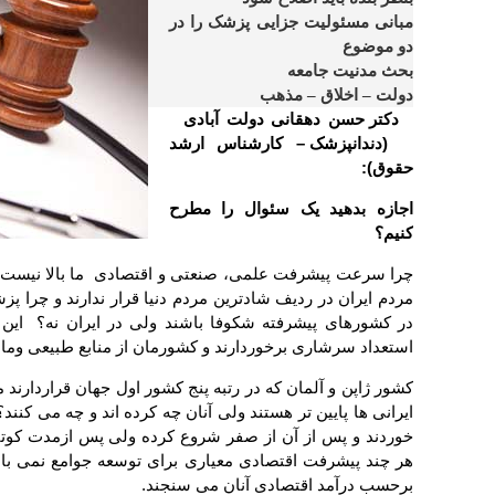
مبانی مسئولیت جزایی پزشک را در
دو موضوع
بحث مدنیت جامعه
دولت – اخلاق – مذهب
دکتر حسن دهقانی دولت آبادی
(دندانپزشک – کارشناس ارشد
حقوق):
اجازه بدهید یک سئوال را مطرح
کنیم؟
چرا سرعت پیشرفت علمی، صنعتی و اقتصادی ما بالا نیست و 
مردم ایران در ردیف شادترین مردم دنیا قرار ندارند و چرا پز
در کشورهای پیشرفته شکوفا باشند ولی در ایران نه؟ این
استعداد سرشاری برخوردارند و کشورمان از منابع طبیعی ومال
کشور ژاپن و آلمان که در رتبه پنج کشور اول جهان قراردارند م
ایرانی ها پایین تر هستند ولی آنان چه کرده اند و چه می ک
خوردند و پس از آن از صفر شروع کرده ولی پس ازمدت کوتا
هر چند پیشرفت اقتصادی معیاری برای توسعه جوامع نمی ب
برحسب درآمد اقتصادی آنان می سنجند.