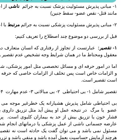
۱- مبانی پذیرش مسئولیت پزشک نسبت به جرائم
ناشی
از ا
مانند قتل- نقص عضو- سقط جنین)
۲- مبانی پذیرش مسئولیت پزشکی نسبت به جرائم
مرتبط
با 
قبل از بررسی دو موضوع چند اصطلاح را تعریف کنیم:
۱- تقصیر:
عبارتست از تجاوز از رفتاری که انسان متعارف در
معقول ومحتاط ما در همان شرایط وجه تشخیص عدم تقصیر 
اما در امور حرفه ای و مسائل تخصصی مثل امور پزشکی، شاغ
و الزامات خاص است پس تخلف از الزامات خاصی که حرفه 
است تقصیر است.
تقصیر شامل ۱- بی احتیاطی ۲- بی مبالاتی ۳- عدم مهارت ۴- عدول از نظامات و مقررات دولتی
بی احتیاطی شامل پذیرش هشیارانه یک خطرغیر موجه می
فشار خون یا تزریق بیش از حد به بیماران کلیوی است. پ
عارضه جسمانی ناشی از عمل پزشکی یا درمانهای انجام شده
مسئول نمی باشد و می توان گفت یک حادثه است نه تقصیر 
هرچند آزمایش حساسیت بعمل آمده باشد و منفی باشد و تزر