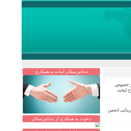
دندانپزشکان آماده به همکاری
در خصوص
خ لبخند
یبایی انجمن
دعوت به همکاری از دندانپزشکان