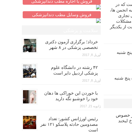
فروش یا اجاره مطب دندانپزشکی
ت که در
 انجمن ها،
فروش وسایل مطب دندانپزشکی
 تجاری
 مشکلات
ت از یکدیگر
سلامت و پزشکی
خرداد؛ برگزاری آزمون دکتری
تخصصی پزشکی در ۸ شهر
زآموزی اندو (۵)/ پنج شنبه
آوریل 8, 2017
۴۲ رشته در دانشگاه علوم
پزشکی اردبیل دایر است
ش بازآموزی پروتز (۶)/ پنج شنبه
آوریل 8, 2017
با خوردن این خوراکی ها دهان
خود را خوشبو نگه دارید
ژانویه 21, 2017
در خصوص
رئیس اورژانس کشور: تعداد
خ لبخند
مصدومین حادثه پلاسکو ۱۲۱ نفر
است