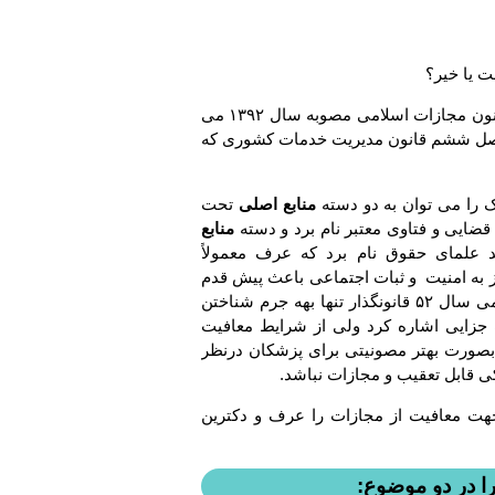
ت یا خیر؟
د- ماده ۴۹۶ تبصره یک و ماده ۴۹۵ تبصره یک که مربوط به قانون مجازات اسلامی مصوبه سال ۱۳۹۲ می
ین دو ماده جای بحث دارد. جهت اینکه باید با ماده ۵۴ فصل ششم قانون مدیریت خدمات کشوری که
 را می توان به دو دسته
منابع اصلی
تحت
قضایی و فتاوی معتبر نام برد و دسته
منابع
علمای حقوق نام برد که عرف معمولاً
از به امنیت و ثبات اجتماعی باعث پیش قدم
شدن عرف می شود. مثلاً قبل از اصلاح قانون مجازات عمومی سال ۵۲ قانونگذار تنها بهه جرم شناختن
زایی اشاره کرد ولی از شرایط معافیت
بصورت بهتر مصونیتی برای پزشکان درنظر
ی قابل تعقیب و مجازات نباشد.
ق آن جهت معافیت از مجازات را عرف و دکترین
 در دو موضوع: