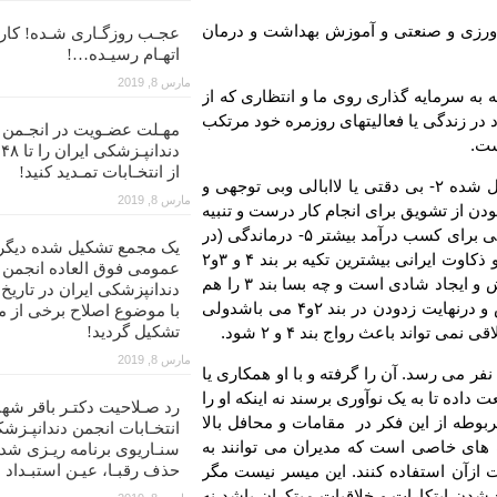
اورزی و صنعتی و آموزش بهداشت و درمان
عجـب روزگـاری شـده! کار ب
اتهـام رسیـده…!
مارس 8, 2019
 به سرمایه گذاری روی ما و انتظاری که از
د در زندگی یا فعالیتهای روزمره خود مرتکب
مهـلت عضـویت در انجـمن
ست.
د
از انتخـابات تمـدید کنید!
۱- عدم آگاهی از روش درست و صحیح برای انجام کار محول شده ۲- بی دقتی یا لاابالی وبی توجهی و
مارس 8, 2019
ازمان یا جامعه خود ۳- برخوردار نبودن از تشویق برای انجام کار درست و تنبیه
شدن با کار اشتباه ۴- خودخواهی و درنظر گرفتن منافع شخصی برای کسب درآمد بیشتر ۵- درماندگی (در
یک مجمع تشکیل شده دیگر
حد مرگ زندگی) ۶- اجبار از سر درماندگی. باتوجه به هوش و ذکاوت ایرانی بیشترین تکیه بر بند ۴ و ۳و۲
عمومی فوق العاده انجمن
می باشد که مانع پیشتازی در علم و دستیابی به رفاه و آسایش و ایجاد شادی است و چه بسا بند ۳ را هم
می توان زیر سبیلی رد کرد در نتیجه دین ما به وطن درکاهش و درنهایت زدودن در بند ۲و۴ می باشدولی
با موضوع اصلاح برخی از م
تواند باعث رواج بند ۴ و ۲ شود.
تشکیل گردید!
مارس 8, 2019
فر می رسد. آن را گرفته و با او همکاری یا
 داده تا به یک نوآوری برسند نه اینکه او را
رد صـلاحیت دکتـر باقر شهن
ربوطه از این فکر در مقامات و محافل بالا
انتخـابات انجمن دندانپـزشک
الت های خاصی است که مدیران می توانند به
سنـاریوی برنامه ریـزی شد
ازآن استفاده کنند. این میسر نیست مگر
حذف رقبـا، عیـن استبـداد
 شدن ابتکارات و خلاقیات مبتکران باشد نه