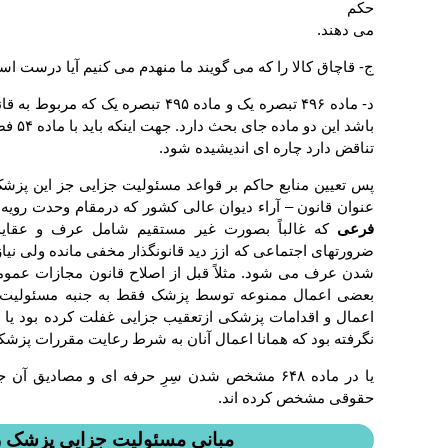
حکم
می دهند.
ج- قاچاق کالا را که می گویند ما منهدم می کنیم آیا درست اس
باشد ا
تناقض دارد چاره ای اندیشیده شود.
پس تعیین منابع حاکم بر قواعد مسئولیت جزایی جز این پزشک
عنوان قانون – آراء دیوان عالی کشور که درمقام وحدت رویه 
فرعی
که غالباً بصورت غیر مستقیم شامل عرف و عقاید 
ضرورتهای اجتماعی که ازز دید قانونگذار مخفی مانده ولی نی
بعضی اعمال ممنوعه توسط پزشک فقط به جنبه مسئولیت ج
اعمال و اقدامات پزشکی ازتعقیب جزایی غفلت کرده بود یا 
نگرفته بود که همانا اعمال آنان به شرط رعایت مقررات پزشک
یا در ماده ۶۴۸ مشخص شدن سِرِ حرفه ای و مصادی
حقوقی مشخص کرده اند.
مبانی مسئولیت جزایی پزشک را