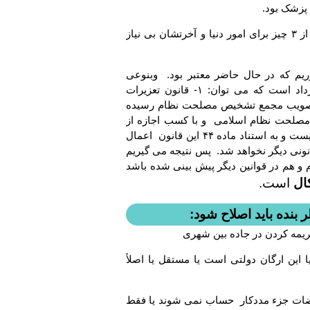
پزشک بود.
از حضرت امام صادق (ع) روایت است: اهل هیچ سرزمینی از ۳ چیز برای امور دنیا و آخرتشان بی نیاز
ریم که در حال حاضر معتبر بود. وبنوعی
مسئولیت جزایی متصدیان امور پزشکی را مورد توجه قرارداد است که می توان: ۱- قانون تعزیرات
و درمانی که در تاریخ ۲۳/۱۲/۱۳۶۷ که به تصویب مجمع تشخیص مصلحت نظام رسیده
اً به خاطر مصلحت نظام اسلامی و با کسب اجازه از
ولایت فقیه به تصویب رسیده و قانون به معنای اخص کلمه نیست و به استناد ماده ۴۴ این قانون اعمال
نونی دیگر نخواهد شد. پس نتیجه می گیریم
هم در قوانین دیگر پیش بینی شده باشد
ال
است.
 بنده باید اصلاح شود:
این ارگان دولتی است یا مستقل یا اصلاً
د قضات جزء مددکار حساب نمی شوند یا فقط