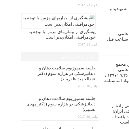
ژانویه 21, 2017
ه تهـدید و
پیشگیری از بیماریهای مزمن با توجه به
 علمی
خودمراقبتی امکان‌پذیر است
ندانپـزشکی ایران را تا ۴۸ سـاعت قبل
ژانویه 21, 2017
اخبار دندانپزشکی
: مجمع
جلسه سمپوزیوم سلامت دهان و
 علمی
دندانپزشکی در هزاره سوم (دکتر
دندانپزشکی ایران در تاریخ ۱۳۹۷/۰۷/۲۶ ،
عبدالحمید ظفرمند)
واد اساسنامه
نوامبر 16, 2017
جلسه سمپوزیوم سلامت دهان و
دندانپزشکی در هزاره سوم (دکتر مهدی
ی زاده از
نصیبی)
ی ایران!
ه باهـدف
نوامبر 16, 2017
 است