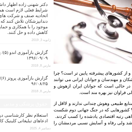
دکتر شهنی زاده اظهار داش
شرایط فعلی لازم است همه
اتحادیه صنف و شرکت های
دندانپزشکان تلاش کنند که
موجود را با همکاری و حمای
کاهش داده و حل کنند.
ژانویه 3, 2019
گزارش با
۱۳۹۶/۰۹/۰۹
مارس 8, 2018
از کشورهای پیشرفته پایین تر است؟ چرا
گزار
شکان و مهندسان و جوانان ایرانی می توانند
۹۶/۰۸/۲۵
 در حالی است که جوانان ایران ازهوش و
مارس 8, 2018
ی فراوان نیز بهره مند است.
نابع طبیعی وهوش چندانی ندارند و لااقل از
حقوق پزشکی و مدنی
نند؟ کشورهایی که در جنگ جهانی دوم شکست
استعلام نظر کارشناسی 
هی رتبه اقتصادی یادشده را کسب کردند.
ادعاهای تبلیغاتی کلینیک کا
اشد ولی رفاه و آسایش نسبی مردمشان را
دسامبر 4, 2025