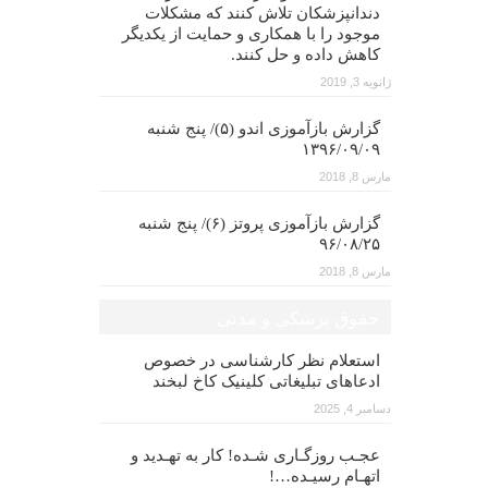
دندانپزشکان تلاش کنند که مشکلات
موجود را با همکاری و حمایت از یکدیگر
کاهش داده و حل کنند.
ژانویه 3, 2019
گزارش بازآموزی اندو (۵)/ پنج شنبه
۱۳۹۶/۰۹/۰۹
مارس 8, 2018
گزارش بازآموزی پروتز (۶)/ پنج شنبه
۹۶/۰۸/۲۵
مارس 8, 2018
حقوق پزشکی و مدنی
استعلام نظر کارشناسی در خصوص
ادعاهای تبلیغاتی کلینیک کاخ لبخند
دسامبر 4, 2025
عجـب روزگـاری شـده! کار به تهـدید و
اتهـام رسیـده…!