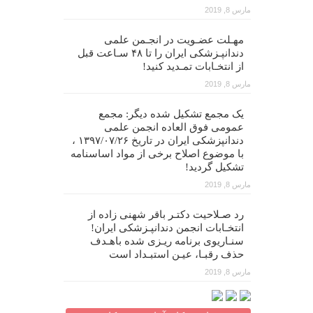
مارس 8, 2019
مهـلت عضـویت در انجـمن علمی
دندانپـزشکی ایران را تا ۴۸ سـاعت قبل
از انتخـابات تمـدید کنید!
مارس 8, 2019
یک مجمع تشکیل شده دیگر: مجمع
عمومی فوق العاده انجمن علمی
دندانپزشکی ایران در تاریخ ۱۳۹۷/۰۷/۲۶ ،
با موضوع اصلاح برخی از مواد اساسنامه
تشکیل گردید!
مارس 8, 2019
رد صـلاحیت دکتـر باقر شهنی زاده از
انتخـابات انجمن دندانپـزشکی ایران!
سنـاریوی برنامه ریـزی شده باهـدف
حذف رقبـا، عیـن استبـداد است
مارس 8, 2019