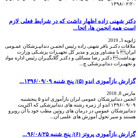
دکتر شهنی زاده اظهار داشت که در شرایط فعلی لازم
است همه انجمن ها، اتحا...
ژانویه 3, 2019
ملاقات دکتـر باقر شهنی زاده رئیس انجمـن دندانپـزشکان عمـومی
ایران با مشـاور وزیر و مدیر کل تجهیـزات پزشـکی وزارت
بهـداشت دکتـر رضا مسائلی و دکتـر گلابگیـران رئیس اداره مواد
و تجهیـزات دندانپـزشكی چ...
گزارش بازآموزی اندو (۵)/ پنج شنبه ۱۳۹۶/۰۹/۰۹...
مارس 8, 2018
انجمن دندانپزشکان عمومی ایران بازآموزی اندو ۵ پنجشنبه
۱۳۹۶/۰۹/۰۹ اندو از زمره رشته های دندانپزشکی که اکثریت
دندانپزشکان عمومی در درمان های روتین مطب خود با آن روبرو
هستند و سیر تحول آموزش های علمی آن...
گزارش بازآموزی پروتز (۶)/ پنج شنبه ۹۶/۰۸/۲۵...