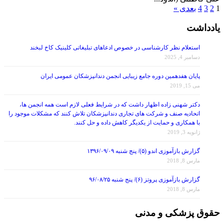
یادداشت
استعلام نظر کارشناسی در خصوص ادعاهای تبلیغاتی کلینیک کاخ لبخند
دسامبر 4, 2025
پایان هفدهمین دوره جامع زیبایی انجمن دندانپزشکان عمومی ایران
می 15, 2019
دکتر شهنی زاده اظهار داشت که در شرایط فعلی لازم است همه انجمن ها،
اتحادیه صنف و شرکت های تجاری دندانپزشکان تلاش کنند که مشکلات موجود را
با همکاری و حمایت از یکدیگر کاهش داده و حل کنند.
ژانویه 3, 2019
گزارش بازآموزی اندو (۵)/ پنج شنبه ۱۳۹۶/۰۹/۰۹
مارس 8, 2018
گزارش بازآموزی پروتز (۶)/ پنج شنبه ۹۶/۰۸/۲۵
مارس 8, 2018
حقوق پزشکی و مدنی
عجـب روزگـاری شـده! کار به تهـدید و اتهـام رسیـده…!