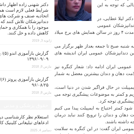
دکتر شهنی زاده اظهار داش
ی که توجه به این
شرایط فعلی لازم است همه
اتحادیه صنف و شرکت های
تر لیلا عطایی، در
دندانپزشکان تلاش کنند که
دندانپزشکان عمومی
موجود را با همکاری و حمای
ایران اظهار کرد: این کنگره ۱۹ تا ۲۲ دی ماه سال جاری و به مدت ۴ روز در سالن همایش های برج میلاد
کاهش داده و حل کنند.
ژانویه 3, 2019
این کنگره همزمان در ۳ یا ۴ سالن از سه شنبه صبح تا جمعه بعداز ظهر برگزار می
ن دندانپزشکان عمومی ایران اندیشه های
گزارش با
۱۳۹۶/۰۹/۰۹
مومی ایران ادامه داد: شعار کنگره نیز
مارس 8, 2018
مت دهان و دندان بیشترین معضل به شمار
گزار
۹۶/۰۸/۲۵
یمپیلت در حال فراگیر شدن در دنیا است،
مارس 8, 2018
زیم و کمتر به موضوعات پیشگیری توجه می
 پیشگیری توجه کرد.
حقوق پزشکی و مدنی
ود کمتر احتیاج به ایمپیلت پیدا می کنیم
ان و دندان را ترویج کنند نباید درمان
استعلام نظر کارشناسی 
ه داشته باشند.
ادعاهای تبلیغاتی کلینیک کا
مومی ایران گفت: در این کنگره به سلامت
دسامبر 4, 2025