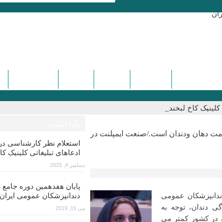
ره و سمینارها
تماس با ما
درباره ما
دیدگاه ها
کنگره هفدهم
لینیک کاخ لبخند_
یادداشت
ت دهان ودندان است./صنعت ایمپلنت در
استعلام نظر کارشناسی 
ادعاهای تبلیغاتی کلینیک کا
دسامبر 4, 2025
پایان هفدهمین دوره جامع ز
ندانپزشکان عمومی
دندانپزشکان عمومی ایران
ی دندان، توجه به
می 15, 2019
 در کشور کمتر می