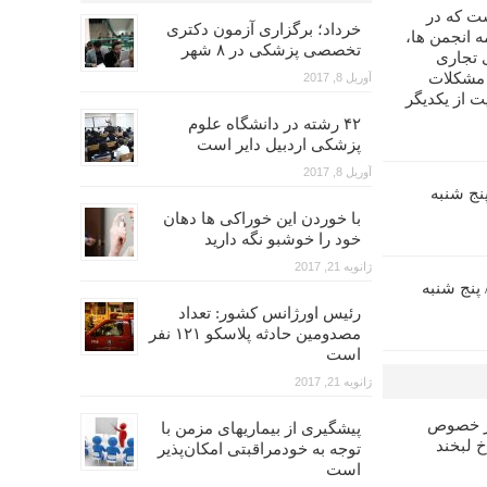
ت که در
خرداد؛ برگزاری آزمون دکتری
 انجمن ها،
تخصصی پزشکی در ۸ شهر
 تجاری
 مشکلات
آوریل 8, 2017
ت از یکدیگر
۴۲ رشته در دانشگاه علوم
پزشکی اردبیل دایر است
آوریل 8, 2017
زآموزی اندو (۵)/ پنج شنبه
با خوردن این خوراکی ها دهان
خود را خوشبو نگه دارید
ژانویه 21, 2017
ش بازآموزی پروتز (۶)/ پنج شنبه
رئیس اورژانس کشور: تعداد
مصدومین حادثه پلاسکو ۱۲۱ نفر
است
ژانویه 21, 2017
در خصوص
پیشگیری از بیماریهای مزمن با
خ لبخند
توجه به خودمراقبتی امکان‌پذیر
است