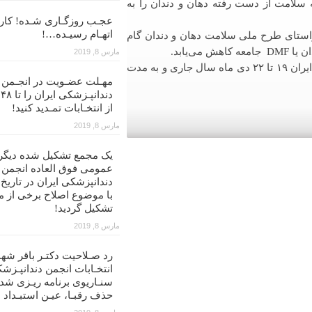
 سلامت از دست رفته دهان و دندان را به
عجـب روزگـاری شـده! کار ب
اتهـام رسیـده…!
استای طرح ملی سلامت دهان و دندان گام
‌یابد.
مارس 8, 2019
دوازدهمین کنگره علمی سالیانه انجمن دندانپزشکان عمومی ایران ۱۹ تا ۲۲ دی ماه سال جاری و به مدت
مهـلت عضـویت در انجـمن
د
از انتخـابات تمـدید کنید!
مارس 8, 2019
یک مجمع تشکیل شده دیگر
عمومی فوق العاده انجمن
با موضوع اصلاح برخی از م
تشکیل گردید!
مارس 8, 2019
رد صـلاحیت دکتـر باقر شهن
انتخـابات انجمن دندانپـزشک
سنـاریوی برنامه ریـزی شد
حذف رقبـا، عیـن استبـداد