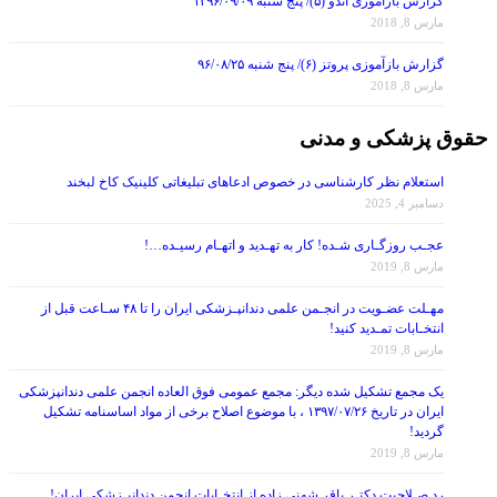
مارس 8, 2018
گزارش بازآموزی پروتز (۶)/ پنج شنبه ۹۶/۰۸/۲۵
مارس 8, 2018
حقوق پزشکی و مدنی
استعلام نظر کارشناسی در خصوص ادعاهای تبلیغاتی کلینیک کاخ لبخند
دسامبر 4, 2025
عجـب روزگـاری شـده! کار به تهـدید و اتهـام رسیـده…!
مارس 8, 2019
مهـلت عضـویت در انجـمن علمی دندانپـزشکی ایران را تا ۴۸ سـاعت قبل از
انتخـابات تمـدید کنید!
مارس 8, 2019
یک مجمع تشکیل شده دیگر: مجمع عمومی فوق العاده انجمن علمی دندانپزشکی
ایران در تاریخ ۱۳۹۷/۰۷/۲۶ ، با موضوع اصلاح برخی از مواد اساسنامه تشکیل
گردید!
مارس 8, 2019
رد صـلاحیت دکتـر باقر شهنی زاده از انتخـابات انجمن دندانپـزشکی ایران!
سنـاریوی برنامه ریـزی شده باهـدف حذف رقبـا، عیـن استبـداد است