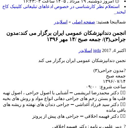
۞ امروز دوشنبه, ۱۹ مرداد , ۱۴۰۵ ساعت ۱۶:۲۳:۰۳
ب_
شمااینجا هستید:
صفحه اصلی
»
اسلایدر
انجمن دندانپزشکان عمومی ایران برگزار می کند:مدون
جراحی(۳)/ جمعه صبح /۱۴ مهر ۱۳۹۶
اکتبر 4, 2017
igda
اسلایدر
نجمن دندانپزشکان عمومی ایران برگزار می کند
?مدون جراحی(۳)
جمعه صبح
۱۳۹۶/۰۷/۱۴
ساعت شروع: ۰۹:۰۰
۱️⃣ دکتر محمدرضا ابریشمی ➖ آشنایی با اصول جراحی ، اصول تهیه
فلپ ها و بستن زخم های جراحی دهانی انواع مواد و روش های بخیه
۲️⃣ دکتر سید فرزاد آغداشی ➖ جراحی دندان های نهفته و ریشه های
باقی مانده
۳️⃣ دکتر فهیمه اخلاقی ➖ جراحی های پیش از پروتز
? دبیر علمی برنامه : دکتر فهیمه اخلاقی
با ۴ امتیاز بازآموزی