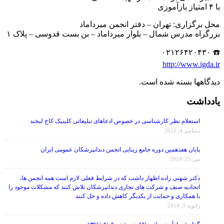
محل برگزاری: تهران – دفتر انجمن میرداماد
بزرگراه مدرس شمال – بلوار میرداماد – بن بست قدوسی – پلاک ۱
☎️ ۰۲۱۲۶۴۲۰۴۳۰
http://www.igda.ir
دیدگاهها بسته شده است.
یادداشت
استعلام نظر کارشناسی در خصوص ادعاهای تبلیغاتی کلینیک کاخ لبخند
دسامبر 4, 2025
پایان هفدهمین دوره جامع زیبایی انجمن دندانپزشکان عمومی ایران
می 15, 2019
دکتر شهنی زاده اظهار داشت که در شرایط فعلی لازم است همه انجمن ها،
اتحادیه صنف و شرکت های تجاری دندانپزشکان تلاش کنند که مشکلات موجود را
با همکاری و حمایت از یکدیگر کاهش داده و حل کنند.
ژانویه 3, 2019
گزارش بازآموزی اندو (۵)/ پنج شنبه ۱۳۹۶/۰۹/۰۹