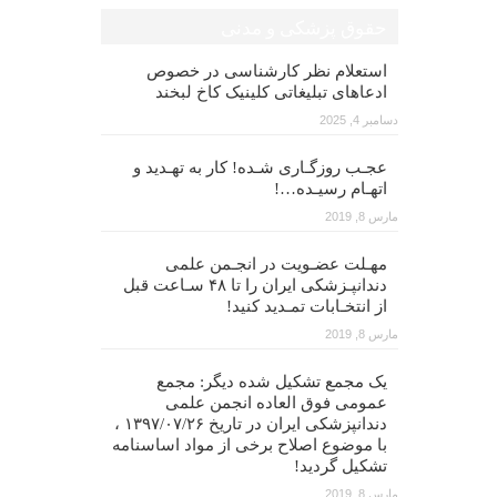
حقوق پزشکی و مدنی
استعلام نظر کارشناسی در خصوص
ادعاهای تبلیغاتی کلینیک کاخ لبخند
دسامبر 4, 2025
عجـب روزگـاری شـده! کار به تهـدید و
اتهـام رسیـده…!
مارس 8, 2019
مهـلت عضـویت در انجـمن علمی
دندانپـزشکی ایران را تا ۴۸ سـاعت قبل
از انتخـابات تمـدید کنید!
مارس 8, 2019
یک مجمع تشکیل شده دیگر: مجمع
عمومی فوق العاده انجمن علمی
دندانپزشکی ایران در تاریخ ۱۳۹۷/۰۷/۲۶ ،
با موضوع اصلاح برخی از مواد اساسنامه
تشکیل گردید!
مارس 8, 2019