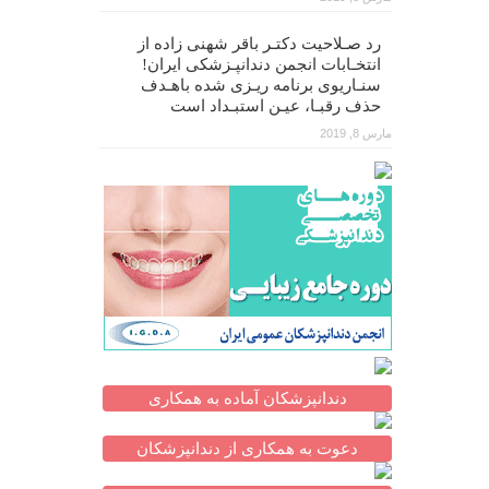
رد صـلاحیت دکتـر باقر شهنی زاده از
انتخـابات انجمن دندانپـزشکی ایران!
سنـاریوی برنامه ریـزی شده باهـدف
حذف رقبـا، عیـن استبـداد است
مارس 8, 2019
دندانپزشکان آماده به همکاری
دعوت به همکاری از دندانپزشکان