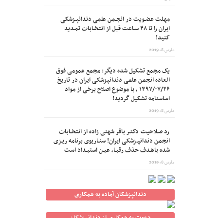
مهـلت عضـویت در انجـمن علمی دندانپـزشکی
ایران را تا ۴۸ سـاعت قبل از انتخـابات تمـدید
کنید!
مارس 8, 2019
یک مجمع تشکیل شده دیگر: مجمع عمومی فوق
العاده انجمن علمی دندانپزشکی ایران در تاریخ
۱۳۹۷/۰۷/۲۶ ، با موضوع اصلاح برخی از مواد
اساسنامه تشکیل گردید!
مارس 8, 2019
رد صـلاحیت دکتـر باقر شهنی زاده از انتخـابات
انجمن دندانپـزشکی ایران! سنـاریوی برنامه ریـزی
شده باهـدف حذف رقبـا، عیـن استبـداد است
مارس 8, 2019
دندانپزشکان آماده به همکاری