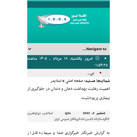
۞ امروز یکشنبه, ۱۸ مرداد , ۱۴۰۵ ساعت
۰۱:۵۴:۲۵
بیشترین تع_
شمااینجا هستید:
صفحه اصلی
»
اسلایدر
اهمیت رعایت بهداشت دهان و دندان در جلوگیری از
بیماری پریودنتیت
دسامبر 2, 2017
,
igda
اسلایدر
دوازدهمین
کنگره سالیانه انجمن دندانپزشکان عمومی ایران
به گزارش خبرنگار
خبرگزاری صدا و سیما
به نقل از