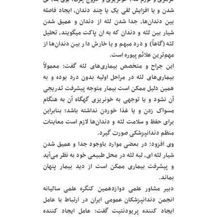
شدن و یا افزایش لقی یک یا چند دندان، ایجاد فاصله
بین دندان‌ها، جدا شدن لثه از دندان و عمیق شدن
شیار بین لثه و دندان که به ان پاکت میگویند، تحلیل
لثه (گاهاً) و درد مبهم و یا خارش دار بین دندان‌ها از
مهم‌ترین علائم پیوره است.
این جراح و متخصص بیماری‌های لثه گفت: معمولاً
بیماری‌های لثه در مراحل اولیه بدون درد بوده و به
همین دلیل ممکن است بیمار متوجه پیشرفت تدریجی
آن نشود و یا توجهی به خونریزی گهگاه آن به هنگام
مسواک زدن و یا غذا خوردن نداشته باشد؛ بنابراین
برای حفظ و سلامت لثه و دندان‌ها لازم است معاینات
منظم دندانپزشکی صورت گیرد.
وی افزود: در بعضی موارد باوجود جدا و عمیق شدن
شیار لثه ای، لبه لثه در محل طبیعی خود به نظر می‌آید
و پیشرفت بیماری ممکن است از دید بیمار پنهان
بماند.
دبیر مشاور علمی دوازدهمین کنگره علمی سالیانه
انجمن دندانپزشکان عمومی ایران در ارتباط با عامل
ایجاد کننده پریودنتیت گفت: عامل ایجاد کننده