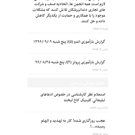
لازم است همه انجمن ها، اتحادیه صنف و شرکت
های تجاری دندانپزشکان تلاش کنند که مشکلات
موجود را با همکاری و حمایت از یکدیگر کاهش
داده و حل کنند.
ژانویه 3, 2019
گزارش بازآموزی اندو (۵)/ پنج شنبه ۱۳۹۶/۰۹/۰۹
مارس 8, 2018
گزارش بازآموزی پروتز (۶)/ پنج شنبه ۹۶/۰۸/۲۵
مارس 8, 2018
حقوق پزشکی و مدنی
استعلام نظر کارشناسی در خصوص ادعاهای
تبلیغاتی کلینیک کاخ لبخند
دسامبر 4, 2025
عجـب روزگـاری شـده! کار به تهـدید و اتهـام
رسیـده…!
مارس 8, 2019