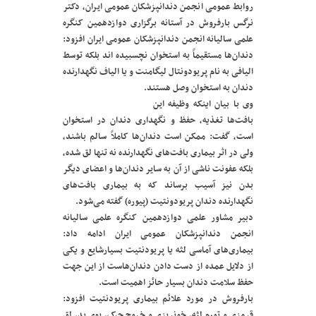
روابط عمومی انجمن دندانپزشکان عمومی ایران، دکتر
نرگس بارفروش در آستانه برگزاری دوازدهمین کنگره
علمی سالیانه انجمن دندانپزشکان عمومی ایران افزود:
دندان‌ها مستقیماً به استخوان نچسبیده اند بلکه توسط
الیافی به نام پریودونتال لیگامنت و یا الیاف نگهدارنده
دندان به استخوان وصل هستند.
وی با بیان اینکه وظیفه این
بافت‌ها تغذیه، حفظ و نگهداری دندان در استخوان
است، گفت: ممکن است دندان‌ها کاملاً سالم باشند،
ولی در اثر بیماری بافت‌های نگهدارنده نه تنها لق شده،
بلکه عفونت ناشی از آن به سایر دندان‌ها و اعضای دیگر
بدن نیز آسیب برساند که به بیماری بافت‌های
نگهدارنده دندان پریودونتیت (پیوره) گفته می‌شود.
دبیر مشاور علمی دوازدهمین کنگره علمی سالیانه
انجمن دندانپزشکان عمومی ایران ادامه داد:
بیماری‌های آماسی لثه یا پریودنتیت بسیارشایع و یکی
از دلایل عمده از دست دادن دندان‌هاست از این جهت
حفظ سلامت دندان بسیار حائز اهمیت است.
بارفروش در مورد علائم بیماری پریودنتیت افزود:
قرمزی و تورم لثه، خونریزی و خروج چرک، بوی بد، لق