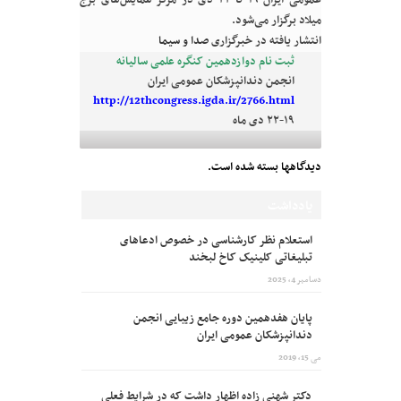
عمومی ایران ۱۹ تا ۲۲ دی در مرکز همایش‌های برج
میلاد برگزار می‌شود.
انتشار یافته در خبرگزاری
صدا و سیما
ثبت نام دوازدهمین کنگره علمی سالیانه
انجمن دندانپزشکان عمومی ایران
http://12thcongress.igda.ir/2766.html
۲۲-۱۹ دی ماه
دیدگاهها بسته شده است.
یادداشت
استعلام نظر کارشناسی در خصوص ادعاهای
تبلیغاتی کلینیک کاخ لبخند
دسامبر 4, 2025
پایان هفدهمین دوره جامع زیبایی انجمن
دندانپزشکان عمومی ایران
می 15, 2019
دکتر شهنی زاده اظهار داشت که در شرایط فعلی