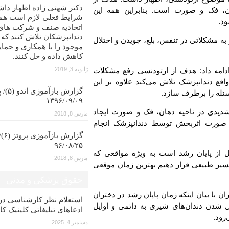
دکتر شهنی زاده اظهار داش
ن، فک و صورت است. بنابراین همه این
شرایط فعلی لازم است همه
ود.
اتحادیه صنف و شرکت های
دندانپزشکان تلاش کنند که
به مشکلاتی در تنفس، بلع، جویدن و اختلال
موجود را با همکاری و حمای
کاهش داده و حل کنند.
دامه داد: هدف از ارتودنسی رفع مشکلات
ژانویه 3, 2019
قع دندانپزشک تلاش می‌کند علاوه بر این
گزارش با
سئله را برطرف سازد.
۱۳۹۶/۰۹/۰۹
شدیدی در ناحیه دهان، فک و صورت ایجاد
مارس 8, 2018
ه صورت اثربخش توسط دندانپزشک انجام
گزار
۹۶/۰۸/۲۵
بل از پایان رشد است به ویژه مواقعی که
مارس 8, 2018
مسیر طبیعی قرار دهیم بهترین زمان موقعی
حقوق پزشکی و مدنی
 با بیان اینکه زمان پاپان رشد در دختران
استعلام نظر کارشناسی 
 شدن دندان‌های شیری به دائمی و اوایل
ادعاهای تبلیغاتی کلینیک کا
رود.
دسامبر 4, 2025