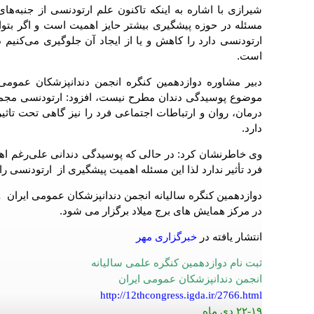
شیرازی با اشاره به اینکه تاکنون علم ارتودنسی از جنبه‌ه
مسئله در حوزه پیشگیری بیشتر حایز اهمیت است و اگر بتوان
ارتودنسی دارد را کاهش و یا از ایجاد آن جلوگیری می‌کنیم در
است.
دبیر مشاوره دوازدهمین کنگره انجمن دندانپزشکان عمومی ای
موضوع پوسیدگی دندان مطرح نیست، افزود: ارتودنسی مجمو
درمان، روان و ارتباطات اجتماعی فرد را نیز گاهی تحت تاثیر
دارد.
وی خاطرنشان کرد: در حالی که پوسیدگی دندانی علی‌رغم اه
فرد تأثیر ندارد لذا این مسئله اهمیت پیشگیری از ارتودنسی را
در مرکز همایش های برج میلاد برگزار می شود.
انتشار یافته در
خبرگزاری مهر
ثبت نام دوازدهمین کنگره علمی سالیانه
انجمن دندانپزشکان عمومی ایران
http://12thcongress.igda.ir/2766.html
۲۲-۱۹ دی ماه