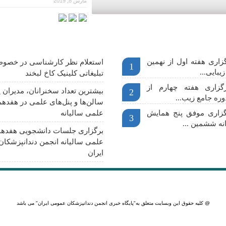
مارس 8, 2019
م
آخرین اخبار
اری هفته اول از نهمین
استعلام نظر کارشناسی در خصوص
1
یبایی...
تبلیغاتی کلینیک کاخ لبخند
گزاری هفته چهارم از
بیشترین تعداد سخنرانان، مدیران پ
2
وره جامع زیب...
سالن‌ها و پنل‌های علمی در هفدهم
رگزاری موفق پنج همایش
علمی سالیانه
3
نه ششمین ...
برگزاری جلسات دانشجویی هفدهم
علمی سالیانه انجمن دندانپزشکا
ایران
@ کلیه حقوق این وبسایت متعلق به
"پایگاه خبری انجمن دندانپزشکان عمومی ایران"
می باشد