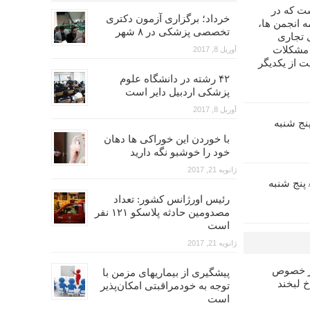
ت که در
خرداد؛ برگزاری آزمون دکتری
 انجمن ها،
تخصصی پزشکی در ۸ شهر
 تجاری
 مشکلات
آوریل 8, 2017
ت از یکدیگر
۴۲ رشته در دانشگاه علوم
پزشکی اردبیل دایر است
آوریل 8, 2017
زآموزی اندو (۵)/ پنج شنبه
با خوردن این خوراکی ها دهان
خود را خوشبو نگه دارید
ژانویه 21, 2017
ش بازآموزی پروتز (۶)/ پنج شنبه
رئیس اورژانس کشور: تعداد
مصدومین حادثه پلاسکو ۱۲۱ نفر
است
ژانویه 21, 2017
در خصوص
پیشگیری از بیماریهای مزمن با
خ لبخند
توجه به خودمراقبتی امکان‌پذیر
است