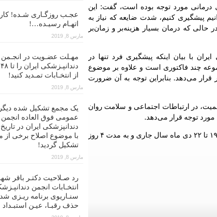
ای درمانی مورد توجه بوده است، گفت: این
عجـب روزگـاری شـده! کار ب
یم پیشگیری کنیم، شدت ضایعه که نیاز به
اتهـام رسیـده…!
 حالی که درمان بسیار هزینه‌بر و زمان‌بر
مارس 8, 2019
ران با بیان اینکه پیشگیری فرد تنها در
مهـلت عضـویت در انجـمن
د
عه چند فاکتوری است و علاوه بر موضوع
از انتخـابات تمـدید کنید!
 قرار می‌دهد. بنابراین توجه به آن ضرورت
مارس 8, 2019
میت، در ارتباطات اجتماعی و سلامت روان
یک مجمع تشکیل شده دیگر
 مورد توجه قرار می‌دهد.
عمومی فوق العاده انجمن
دوازدهمین کنگره سالیانه انجمن دندانپزشکان عمومی ایران ۱۹ تا ۲۲ دی ماه سال جاری و به مدت ۴ روز
با موضوع اصلاح برخی از م
تشکیل گردید!
مارس 8, 2019
رد صـلاحیت دکتـر باقر شهن
انتخـابات انجمن دندانپـزشک
سنـاریوی برنامه ریـزی شد
حذف رقبـا، عیـن استبـداد