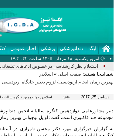
ایگدا
دندانپزشکی
پزشکی
اخبار عمومی
کنگ
۞ امروز یکشنبه, ۱۸ مرداد , ۱۴۰۵ ساعت ۱۷:۴۰:۴۲
استعلام نظر کارشناسی در خصوص ادعاهای تبلیغاتی ک
شمااینجا هستید:
»
صفحه اصلی
اسلایدر
بهترین زمان انجام ارتودنسی/ لزوم تغییر جایگاه ارتودنسی
دسامبر 25, 2017
,
igda
اسلایدر
دوازدهمین کنگره سالیانه 
دبیر مشاورعلمی دوازدهمین کنگره سالیانه انجمن دندانپزشک
مجموعه چند فاکتوری است، گفت: اوایل نوجوانی بهترین زمان 
به گزارش
، دکتر محسن شیرازی در آستانه 
خبرگزاری مهر
کنگره سالیانه انجمن دندانپزشکان عمومی ایران در ارتباط 