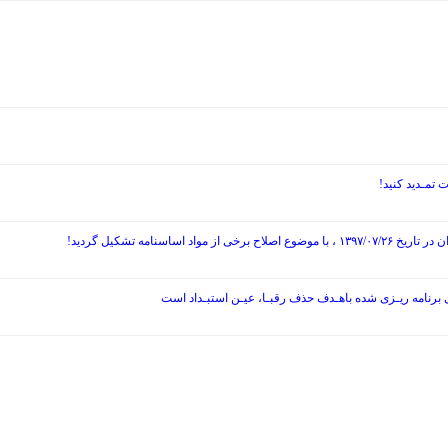
نامه تشکیل گردید!
ی برنامه ریـزی شده باهـدف حذف رقبـا، عیـن استبـداد است