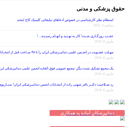
حقوق پزشکی و مدنی
استعلام نظر کارشناسی در خصوص ادعاهای تبلیغاتی کلینیک کاخ لبخند
دسامبر 4, 2025
عجـب روزگـاری شـده! کار به تهـدید و اتهـام رسیـده…!
مارس 8, 2019
مهـلت عضـویت در انجـمن علمی دندانپـزشکی ایران را تا ۴۸ سـاعت قبل از انتخـابات تمـدید کنید!
مارس 8, 2019
یک مجمع تشکیل شده دیگر: مجمع عمومی فوق العاده انجمن علمی دندانپزشکی ایران در تاریخ ۱۳۹۷/۰۷/۲۶ ، با موضوع اصلاح برخی از مواد اساس
مارس 8, 2019
رد صـلاحیت دکتـر باقر شهنی زاده از انتخـابات انجمن دندانپـزشکی ایران! سنـاریو
مارس 8, 2019
دندانپزشکان آماده به همکاری