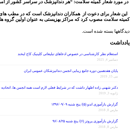
در مورد شعار کمیته سلامت: “
هر دندانپزشک در سراسر کشور از امر
این شعار برای دعوت از همکاران دندانپزشک است که در مطب های خصو
کمیته سلامت مصوب کرد که مراکز بهزیستی به عنوان اولین گروه ها
دیدگاهها بسته شده است.
یادداشت
استعلام نظر کارشناسی در خصوص ادعاهای تبلیغاتی کلینیک کاخ لبخند
دسامبر 4, 2025
پایان هفدهمین دوره جامع زیبایی انجمن دندانپزشکان عمومی ایران
می 15, 2019
دکتر شهنی زاده اظهار داشت که در شرایط فعلی لازم است همه انجمن ها، اتحادیه 
ژانویه 3, 2019
گزارش بازآموزی اندو (۵)/ پنج شنبه ۱۳۹۶/۰۹/۰۹
مارس 8, 2018
گزارش بازآموزی پروتز (۶)/ پنج شنبه ۹۶/۰۸/۲۵
مارس 8, 2018