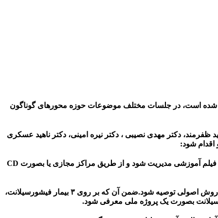
دندانپزشکان عمومی ایران که با هدف همکاری در توسعه امر بهداشت و پیشگیری دهان و دندان در سال ۱۳۹۶ تشکیل شده است، در جلسات مختلف موضوعات حوزه محورهای گوناگون
عبدالحمید ظفرمند، دکتر مهدی نصیبی ، دکتر نیره امینی، دکتر ناهید عسکری
اقدام شود:
در مورد آموزش بهداشت دهان و دندان و استفاده از نخ دندان، برای ایجاد وحدت رویه وتوصیه مشخص یک روش مسواک زدن همراه با فیلم آموزشی مدیریت شود و از طریق مراکز مجازی یا بصورت CD
در مورد فیشور سیلانت و وارنیش فلوراید نیز بحث و تبادل نظر گردید که در مورد نحوه اجرای آن متکی بر آخرین استانداردهای جهانی روش اصولی توصیه شود.ضمن آن که بر روی ۳ بیمار فیشورسیلانت،
رسیلانت بصورت یک پروژه ملی معرفی شود.