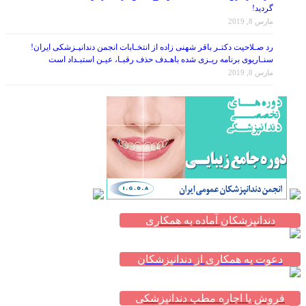
مارس 8, 2019
رد صـلاحیت دکتـر باقر شهنی زاده از انتخـابات انجمن دندانپـزشکی ایران!
سنـاریوی برنامه ریـزی شده باهـدف حذف رقبـا، عیـن استبـداد است
مارس 8, 2019
دندانپزشکان آماده به همکاری
دعوت به همکاری از دندانپزشکان
فروش یا اجاره مطب دندانپزشکی