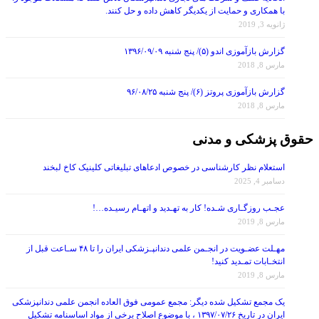
ژانویه 3, 2019
گزارش بازآموزی اندو (۵)/ پنج شنبه ۱۳۹۶/۰۹/۰۹
مارس 8, 2018
گزارش بازآموزی پروتز (۶)/ پنج شنبه ۹۶/۰۸/۲۵
مارس 8, 2018
حقوق پزشکی و مدنی
استعلام نظر کارشناسی در خصوص ادعاهای تبلیغاتی کلینیک کاخ لبخند
دسامبر 4, 2025
عجـب روزگـاری شـده! کار به تهـدید و اتهـام رسیـده…!
مارس 8, 2019
مهـلت عضـویت در انجـمن علمی دندانپـزشکی ایران را تا ۴۸ سـاعت قبل از
انتخـابات تمـدید کنید!
مارس 8, 2019
یک مجمع تشکیل شده دیگر: مجمع عمومی فوق العاده انجمن علمی دندانپزشکی
ایران در تاریخ ۱۳۹۷/۰۷/۲۶ ، با موضوع اصلاح برخی از مواد اساسنامه تشکیل
گردید!