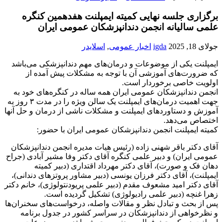
برگزاری جلسه نهایی کمیته ایمپلنت هفدهمین کنگره
علمی سالیانه انجمن دندانپزشکان عمومی ایران
جولای 18, 2025
igda
اخبار عمومی
,
اسلایدر
ایمپلنت یکی از موضوعات و درمان‌های مهم دندانپزشکی می‌باشد
که ضرورت‌های آموزشی آن با توجه به مشکلات پیش آمده از
اولویت خاصی برخوردار است.
انجمن دندانپزشکان عمومی ایران همه ساله در کنگره‌های خود به
جهت اهمیت درمان‌های ایمپلنت یک سالن ویژه را در مدت ۳ روز به
آموزش و دستاوردهای ایمپلنت و مشکلات ناشی از درمان و حل آنها
اختصاص می‌دهد.
کمیته ایمپلنت انجمن دندانپزشکان عمومی ایران با حضور:
آقای دکتر باقر شهنی زاده (رئیس هیات مدیره انجمن دندانپزشکان
عمومی ایران) و دبیر علمی کنگره آقای دکتر وفا مشیر آبادی (جراح
دهان فک و صورت)، آقای دکتر مهرداد اقتداری (دبیر کمیته
ایمپلنت)، آقای دکتر فرزان یونسی (دبیر مشاور پروتزهای دندانی)،
آقای دکتر امید مشعوف مقدم (دبیر علمی پریودنتولوژی)، خانم دکتر
زهرا غنچه (دبیر علمی رادیولوژی) تشکیل گردیده است.
پس از بحث و تبادل نظر و مقالات واصله، درخواست‌های سخنران‌ها
و نظرخواهی از دندانپزشکان در سراسر کشور در جدول برنامه
ایمپلنت در یک بحث فعال پر جنب و جوش با تدوین موضوعات