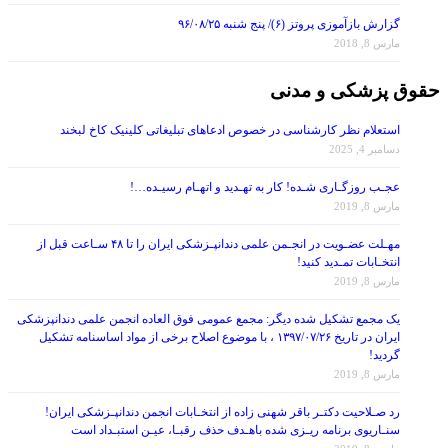
گزارش بازآموزی پروتز (۶)/ پنج شنبه ۹۶/۰۸/۲۵
مارس 8, 2018
حقوق پزشکی و مدنی
استعلام نظر کارشناسی در خصوص ادعاهای تبلیغاتی کلینیک کاخ لبخند
دسامبر 4, 2025
عجـب روزگـاری شـده! کار به تهـدید و اتهـام رسیـده…!
مارس 8, 2019
مهـلت عضـویت در انجـمن علمی دندانپـزشکی ایران را تا ۴۸ سـاعت قبل از
انتخـابات تمـدید کنید!
مارس 8, 2019
یک مجمع تشکیل شده دیگر: مجمع عمومی فوق العاده انجمن علمی دندانپزشکی
ایران در تاریخ ۱۳۹۷/۰۷/۲۶ ، با موضوع اصلاح برخی از مواد اساسنامه تشکیل
گردید!
مارس 8, 2019
رد صـلاحیت دکتـر باقر شهنی زاده از انتخـابات انجمن دندانپـزشکی ایران!
سنـاریوی برنامه ریـزی شده باهـدف حذف رقبـا، عیـن استبـداد است
مارس 8, 2019