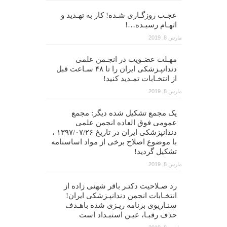
عجـب روزگـاری شـده! کار به تهـدید و
اتهـام رسیـده…!
مارس 8, 2019
مهـلت عضـویت در انجـمن علمی
دندانپـزشکی ایران را تا ۴۸ سـاعت قبل
از انتخـابات تمـدید کنید!
مارس 8, 2019
یک مجمع تشکیل شده دیگر: مجمع
عمومی فوق العاده انجمن علمی
دندانپزشکی ایران در تاریخ ۱۳۹۷/۰۷/۲۶ ،
با موضوع اصلاح برخی از مواد اساسنامه
تشکیل گردید!
مارس 8, 2019
رد صـلاحیت دکتـر باقر شهنی زاده از
انتخـابات انجمن دندانپـزشکی ایران!
سنـاریوی برنامه ریـزی شده باهـدف
حذف رقبـا، عیـن استبـداد است