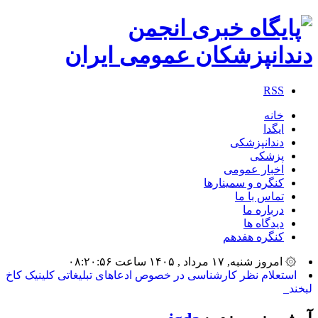
RSS
خانه
ایگدا
دندانپزشکی
پزشکی
اخبار عمومی
کنگره و سمینارها
تماس با ما
درباره ما
دیدگاه ها
کنگره هفدهم
۞ امروز شنبه, ۱۷ مرداد , ۱۴۰۵ ساعت ۰۸:۲۰:۵۶
بیشت_
آرشیو نویسنده:
igda