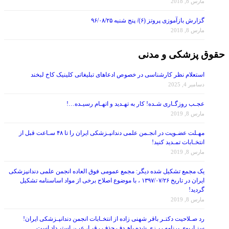
گزارش بازآموزی پروتز (۶)/ پنج شنبه ۹۶/۰۸/۲۵
مارس 8, 2018
حقوق پزشکی و مدنی
استعلام نظر کارشناسی در خصوص ادعاهای تبلیغاتی کلینیک کاخ لبخند
دسامبر 4, 2025
عجـب روزگـاری شـده! کار به تهـدید و اتهـام رسیـده…!
مارس 8, 2019
مهـلت عضـویت در انجـمن علمی دندانپـزشکی ایران را تا ۴۸ سـاعت قبل از
انتخـابات تمـدید کنید!
مارس 8, 2019
یک مجمع تشکیل شده دیگر: مجمع عمومی فوق العاده انجمن علمی دندانپزشکی
ایران در تاریخ ۱۳۹۷/۰۷/۲۶ ، با موضوع اصلاح برخی از مواد اساسنامه تشکیل
گردید!
مارس 8, 2019
رد صـلاحیت دکتـر باقر شهنی زاده از انتخـابات انجمن دندانپـزشکی ایران!
سنـاریوی برنامه ریـزی شده باهـدف حذف رقبـا، عیـن استبـداد است
مارس 8, 2019