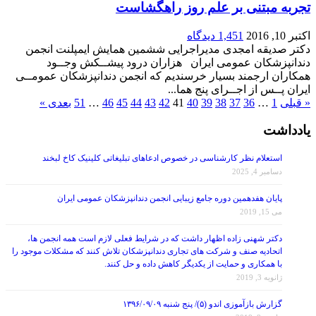
اکتبر 10, 2016
1,451 دیدگاه
دکتر صدیقه امجدی مدیراجرایی ششمین همایش ایمپلنت انجمن
دندانپزشکان عمومی ایران هزاران درود پیشــکش وجــود
همکاران ارجمند بسیار خرسندیم که انجمن دندانپزشکان عمومــی
ایران پــس از اجــرای پنج هما...
« قبلی
1
…
36
37
38
39
40
41
42
43
44
45
46
…
51
بعدی »
یادداشت
استعلام نظر کارشناسی در خصوص ادعاهای تبلیغاتی کلینیک کاخ لبخند
دسامبر 4, 2025
پایان هفدهمین دوره جامع زیبایی انجمن دندانپزشکان عمومی ایران
می 15, 2019
دکتر شهنی زاده اظهار داشت که در شرایط فعلی لازم است همه انجمن ها،
اتحادیه صنف و شرکت های تجاری دندانپزشکان تلاش کنند که مشکلات موجود را
با همکاری و حمایت از یکدیگر کاهش داده و حل کنند.
ژانویه 3, 2019
گزارش بازآموزی اندو (۵)/ پنج شنبه ۱۳۹۶/۰۹/۰۹
مارس 8, 2018