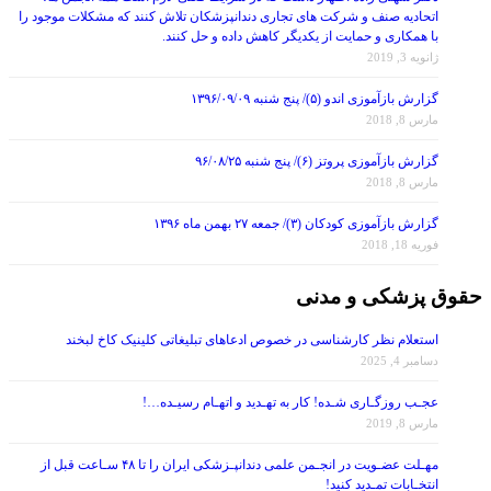
اتحادیه صنف و شرکت های تجاری دندانپزشکان تلاش کنند که مشکلات موجود را
با همکاری و حمایت از یکدیگر کاهش داده و حل کنند.
ژانویه 3, 2019
گزارش بازآموزی اندو (۵)/ پنج شنبه ۱۳۹۶/۰۹/۰۹
مارس 8, 2018
گزارش بازآموزی پروتز (۶)/ پنج شنبه ۹۶/۰۸/۲۵
مارس 8, 2018
گزارش بازآموزی کودکان (۳)/ جمعه ۲۷ بهمن ماه ۱۳۹۶
فوریه 18, 2018
حقوق پزشکی و مدنی
استعلام نظر کارشناسی در خصوص ادعاهای تبلیغاتی کلینیک کاخ لبخند
دسامبر 4, 2025
عجـب روزگـاری شـده! کار به تهـدید و اتهـام رسیـده…!
مارس 8, 2019
مهـلت عضـویت در انجـمن علمی دندانپـزشکی ایران را تا ۴۸ سـاعت قبل از
انتخـابات تمـدید کنید!