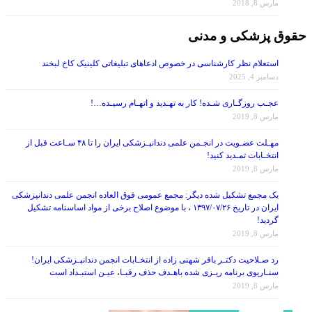
حقوق پزشکی و مدنی
استعلام نظر کارشناسی در خصوص ادعاهای تبلیغاتی کلینیک کاخ لبخند
دسامبر 4, 2025
عجـب روزگـاری شـده! کار به تهـدید و اتهـام رسیـده…!
مارس 8, 2019
مهـلت عضـویت در انجـمن علمی دندانپـزشکی ایران را تا ۴۸ سـاعت قبل از
انتخـابات تمـدید کنید!
مارس 8, 2019
یک مجمع تشکیل شده دیگر: مجمع عمومی فوق العاده انجمن علمی دندانپزشکی
ایران در تاریخ ۱۳۹۷/۰۷/۲۶ ، با موضوع اصلاح برخی از مواد اساسنامه تشکیل
گردید!
مارس 8, 2019
رد صـلاحیت دکتـر باقر شهنی زاده از انتخـابات انجمن دندانپـزشکی ایران!
سنـاریوی برنامه ریـزی شده باهـدف حذف رقبـا، عیـن استبـداد است
مارس 8, 2019