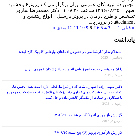
صبح ۱۳۹۶/۰۸/۲۵ ساعت ۰۸:۳۰ ۱- دکتر محمدرضا سازور –
تشخیص و طرح درمان در پروتز پارسیل – انواع ریتنشن و
attachment در پروتز پا...
« قبلی
1
…
3
4
5
6
7
8
9
10
11
12
بعدی »
یادداشت
استعلام نظر کارشناسی در خصوص ادعاهای تبلیغاتی کلینیک کاخ لبخند
دسامبر 4, 2025
پایان هفدهمین دوره جامع زیبایی انجمن دندانپزشکان عمومی ایران
می 15, 2019
دکتر شهنی زاده اظهار داشت که در شرایط فعلی لازم است همه انجمن ها،
اتحادیه صنف و شرکت های تجاری دندانپزشکان تلاش کنند که مشکلات موجود را
با همکاری و حمایت از یکدیگر کاهش داده و حل کنند.
ژانویه 3, 2019
گزارش بازآموزی اندو (۵)/ پنج شنبه ۱۳۹۶/۰۹/۰۹
مارس 8, 2018
گزارش بازآموزی پروتز (۶)/ پنج شنبه ۹۶/۰۸/۲۵
مارس 8, 2018