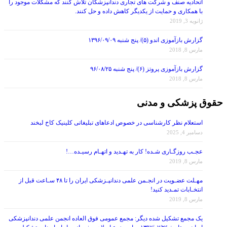
اتحادیه صنف و شرکت های تجاری دندانپزشکان تلاش کنند که مشکلات موجود را
با همکاری و حمایت از یکدیگر کاهش داده و حل کنند.
ژانویه 3, 2019
گزارش بازآموزی اندو (۵)/ پنج شنبه ۱۳۹۶/۰۹/۰۹
مارس 8, 2018
گزارش بازآموزی پروتز (۶)/ پنج شنبه ۹۶/۰۸/۲۵
مارس 8, 2018
حقوق پزشکی و مدنی
استعلام نظر کارشناسی در خصوص ادعاهای تبلیغاتی کلینیک کاخ لبخند
دسامبر 4, 2025
عجـب روزگـاری شـده! کار به تهـدید و اتهـام رسیـده…!
مارس 8, 2019
مهـلت عضـویت در انجـمن علمی دندانپـزشکی ایران را تا ۴۸ سـاعت قبل از
انتخـابات تمـدید کنید!
مارس 8, 2019
یک مجمع تشکیل شده دیگر: مجمع عمومی فوق العاده انجمن علمی دندانپزشکی