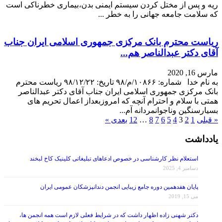
ریه و پس از مختل کردن سیستم ایمنی بدن،بیماری خطرناکی است
که سلامت جامعه جهانی را به خطر ...
ریاست محترم بانک مرکزی جمهوری اسلامی ایران جناب
آقای دکتر عبدالناصر هم...
مارس 16, 2020
به نام خدا شماره: ١٠٨۶۶/م/٩٨ تاریخ: ٩٨/١٢/٢٢ ریاست محترم
بانک مرکزی جمهوری اسلامی ایران جناب آقای دکتر عبدالناصر
همتی با سلام و احترام آنچه که امروزبعداز اعمال تحریم های
بسیارسنگین وناجوانمردانه آم...
« قبلی
1
2
3
4
5
6
7
8
…
12
بعدی »
یادداشت
استعلام نظر کارشناسی در خصوص ادعاهای تبلیغاتی کلینیک کاخ لبخند
دسامبر 4, 2025
پایان هفدهمین دوره جامع زیبایی انجمن دندانپزشکان عمومی ایران
می 15, 2019
دکتر شهنی زاده اظهار داشت که در شرایط فعلی لازم است همه انجمن ها،