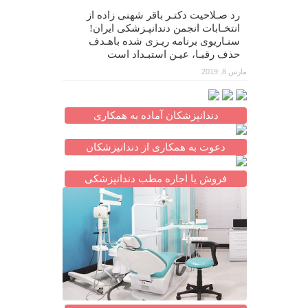
رد صـلاحیت دکتـر باقر شهنی زاده از
انتخـابات انجمن دندانپـزشکی ایران!
سنـاریوی برنامه ریـزی شده باهـدف
حذف رقبـا، عیـن استبـداد است
مارس 8, 2019
دندانپزشکان آماده به همکاری
دعوت به همکاری از دندانپزشکان
فروش یا اجاره مطب دندانپزشکی