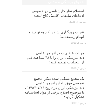
حقوق پزشکی و مدنی
استعلام نظر کارشناسی در خصوص
ادعاهای تبلیغاتی کلینیک کاخ لبخند
دسامبر 4, 2025
عجـب روزگـاری شـده! کار به تهـدید و
اتهـام رسیـده…!
مارس 8, 2019
مهـلت عضـویت در انجـمن علمی
دندانپـزشکی ایران را تا ۴۸ سـاعت قبل
از انتخـابات تمـدید کنید!
مارس 8, 2019
یک مجمع تشکیل شده دیگر: مجمع
عمومی فوق العاده انجمن علمی
دندانپزشکی ایران در تاریخ ۱۳۹۷/۰۷/۲۶ ،
با موضوع اصلاح برخی از مواد اساسنامه
تشکیل گردید!
مارس 8, 2019