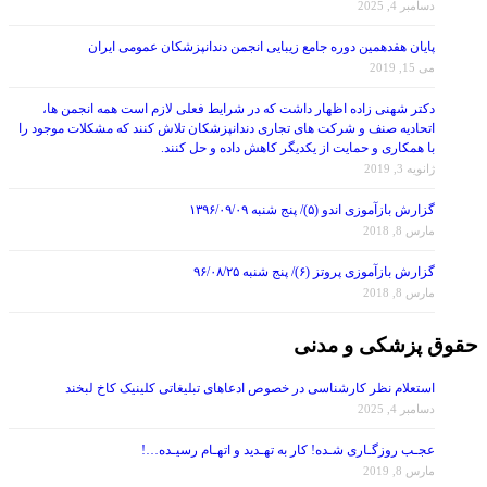
پایان هفدهمین دوره جامع زیبایی انجمن دندانپزشکان عمومی ایران
می 15, 2019
دکتر شهنی زاده اظهار داشت که در شرایط فعلی لازم است همه انجمن ها،
اتحادیه صنف و شرکت های تجاری دندانپزشکان تلاش کنند که مشکلات موجود را
با همکاری و حمایت از یکدیگر کاهش داده و حل کنند.
ژانویه 3, 2019
گزارش بازآموزی اندو (۵)/ پنج شنبه ۱۳۹۶/۰۹/۰۹
مارس 8, 2018
گزارش بازآموزی پروتز (۶)/ پنج شنبه ۹۶/۰۸/۲۵
مارس 8, 2018
حقوق پزشکی و مدنی
استعلام نظر کارشناسی در خصوص ادعاهای تبلیغاتی کلینیک کاخ لبخند
دسامبر 4, 2025
عجـب روزگـاری شـده! کار به تهـدید و اتهـام رسیـده…!
مارس 8, 2019