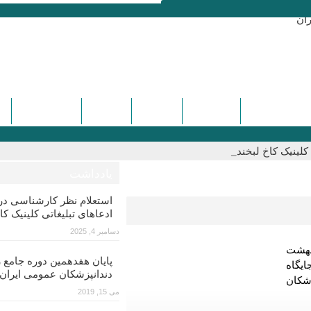
ره و سمینارها
تماس با ما
درباره ما
دیدگاه ها
کنگره هفدهم
لینیک کاخ لبخند_
یادداشت
استعلام نظر کارشناسی 
ادعاهای تبلیغاتی کلینیک کا
دسامبر 4, 2025
وره جامع زیبایی ۳۰ و ۳۱ اردیبهشت
پایان هفدهمین دوره جامع ز
ایگاه
دندانپزشکان عمومی ایران
زشکان
می 15, 2019