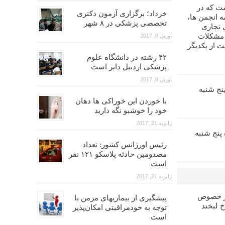
ت که در
خرداد؛ برگزاری آزمون دکتری
 انجمن ها،
تخصصی پزشکی در ۸ شهر
 تجاری
 مشکلات
آوریل 8, 2017
ت از یکدیگر
۴۲ رشته در دانشگاه علوم
پزشکی اردبیل دایر است
آوریل 8, 2017
زآموزی اندو (۵)/ پنج شنبه
با خوردن این خوراکی ها دهان
خود را خوشبو نگه دارید
ژانویه 21, 2017
ش بازآموزی پروتز (۶)/ پنج شنبه
رئیس اورژانس کشور: تعداد
مصدومین حادثه پلاسکو ۱۲۱ نفر
است
ژانویه 21, 2017
در خصوص
پیشگیری از بیماریهای مزمن با
خ لبخند
توجه به خودمراقبتی امکان‌پذیر
است