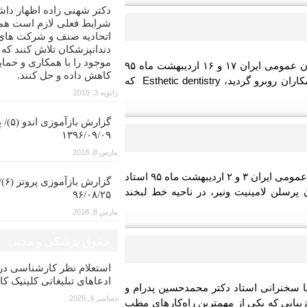
دکتر شهنی زاده اظهار داش
شرایط فعلی لازم است همه
اتحادیه صنف و شرکت های
دندانپزشکان تلاش کنند که
موجود را با همکاری و حمای
چهارمین هفته از دهمین دوره جامع زیبایی انجمن دندانپزشکان عمومی ایران ۱۷ و ۱۶ اردیبهشت ماه ۹۵
کاهش داده و حل کنند.
در ادامه برگزاری دهمین دوره زیبایی که با استقبال خوب همکاران روبرو گردید، Esthetic dentistry که
ژانویه 3, 2019
گزارش با
۱۳۹۶/۰۹/۰۹
مارس 8, 2018
سومین هفته از دهمین دوره جامع زیبایی انجمن دندانپزشکان عمومی ایران ۳ و ۲ اردیبهشت ماه ۹۵ استاد
گزار
رسلن لامینیت ونیر، در ناحیه خط لبخند
۹۶/۰۸/۲۵
مارس 8, 2018
حقوق پزشکی و مدنی
استعلام نظر کارشناسی 
ادعاهای تبلیغاتی کلینیک کا
ا سخنرانی استاد دکتر محمدحسین پدرام و
دسامبر 4, 2025
زیبایی که یکی از مهمترین راه‌کارهای مطب