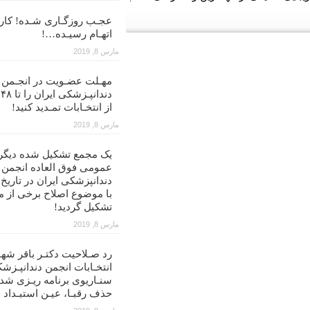
عجـب روزگـاری شـده! کار ب
اتهـام رسیـده…!
مارس 8, 2019
مهـلت عضـویت در انجـمن
د
از انتخـابات تمـدید کنید!
مارس 8, 2019
یک مجمع تشکیل شده دیگر
عمومی فوق العاده انجمن
با موضوع اصلاح برخی از م
تشکیل گردید!
مارس 8, 2019
رد صـلاحیت دکتـر باقر شهن
انتخـابات انجمن دندانپـزشک
سنـاریوی برنامه ریـزی شد
حذف رقبـا، عیـن استبـداد