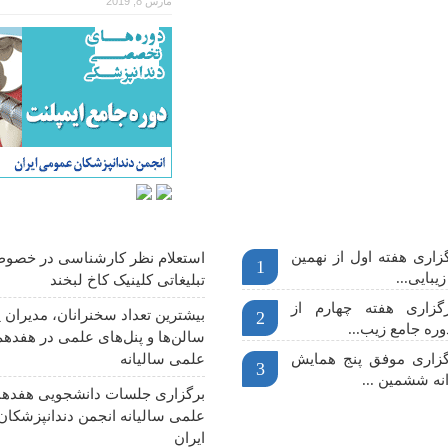
مارس 8, 2019
م
آخرین اخبار
اری هفته اول از نهمین
استعلام نظر کارشناسی در خصوص
1
یبایی...
تبلیغاتی کلینیک کاخ لبخند
گزاری هفته چهارم از
بیشترین تعداد سخنرانان، مدیران پ
2
وره جامع زیب...
سالن‌ها و پنل‌های علمی در هفدهم
رگزاری موفق پنج همایش
علمی سالیانه
3
نه ششمین ...
برگزاری جلسات دانشجویی هفدهم
علمی سالیانه انجمن دندانپزشکا
ایران