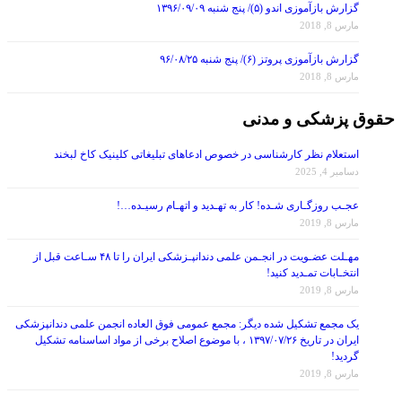
مارس 8, 2018
گزارش بازآموزی پروتز (۶)/ پنج شنبه ۹۶/۰۸/۲۵
مارس 8, 2018
حقوق پزشکی و مدنی
استعلام نظر کارشناسی در خصوص ادعاهای تبلیغاتی کلینیک کاخ لبخند
دسامبر 4, 2025
عجـب روزگـاری شـده! کار به تهـدید و اتهـام رسیـده…!
مارس 8, 2019
مهـلت عضـویت در انجـمن علمی دندانپـزشکی ایران را تا ۴۸ سـاعت قبل از
انتخـابات تمـدید کنید!
مارس 8, 2019
یک مجمع تشکیل شده دیگر: مجمع عمومی فوق العاده انجمن علمی دندانپزشکی
ایران در تاریخ ۱۳۹۷/۰۷/۲۶ ، با موضوع اصلاح برخی از مواد اساسنامه تشکیل
گردید!
مارس 8, 2019
رد صـلاحیت دکتـر باقر شهنی زاده از انتخـابات انجمن دندانپـزشکی ایران!