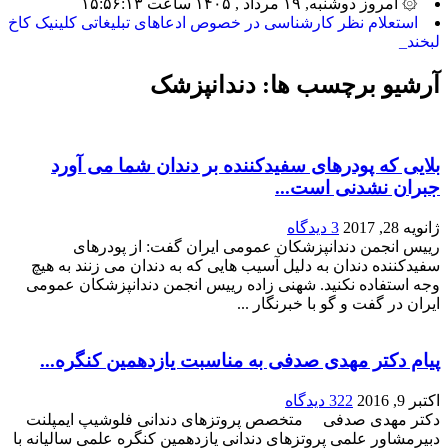
۞ امروز دوشنبه, ۱۹ مرداد , ۱۴۰۵ ساعت ۱۵:۵۶:۱۳
بیشتری_
آرشیو برچسب ها:
دندانپزشک
بلایی که پودرهای سفیدکننده بر دندان شما می آورد
جبران نشدنی است...
ژانویه 28, 2017
3 دیدگاه
رییس انجمن دندانپزشکان عمومی ایران گفت: از پودرهای
سفیدکننده دندان به دلیل آسیب هایی که به دندان می زنند به هیچ
وجه استفاده نکنید. شهنی زاده رییس انجمن دندانپزشکان عمومی
ایران در گفت و گو با خبرنگار ...
پیام دکتر مهدی صدفی به مناسبت یازدهمین کنگره...
اکتبر 9, 2016
322 دیدگاه
دکتر مهدی صدفی متخصص پروتزهای دندانی فلوشیپ ایمپلنت
دبیرمشاور علمی پروتزهای دندانی یازدهمین کنگره علمی سالیانه با
عرض سلام و احترام خدمت اساتيد فرهيخته، همكاران و دانشجويان