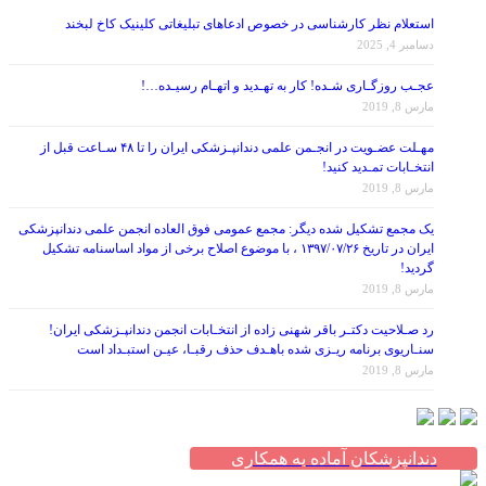
استعلام نظر کارشناسی در خصوص ادعاهای تبلیغاتی کلینیک کاخ لبخند
دسامبر 4, 2025
عجـب روزگـاری شـده! کار به تهـدید و اتهـام رسیـده…!
مارس 8, 2019
مهـلت عضـویت در انجـمن علمی دندانپـزشکی ایران را تا ۴۸ سـاعت قبل از
انتخـابات تمـدید کنید!
مارس 8, 2019
یک مجمع تشکیل شده دیگر: مجمع عمومی فوق العاده انجمن علمی دندانپزشکی
ایران در تاریخ ۱۳۹۷/۰۷/۲۶ ، با موضوع اصلاح برخی از مواد اساسنامه تشکیل
گردید!
مارس 8, 2019
رد صـلاحیت دکتـر باقر شهنی زاده از انتخـابات انجمن دندانپـزشکی ایران!
سنـاریوی برنامه ریـزی شده باهـدف حذف رقبـا، عیـن استبـداد است
مارس 8, 2019
دندانپزشکان آماده به همکاری